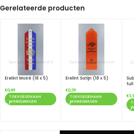
Gerelateerde producten
Erelint Moiré (18 x 5)
Erelint Satijn (18 x 5)
Sub
ful
€
0,49
€
0,39
€
1,
TOEVOEGEN AAN
TOEVOEGEN AAN
WINKELWAGEN
WINKELWAGEN
T
W