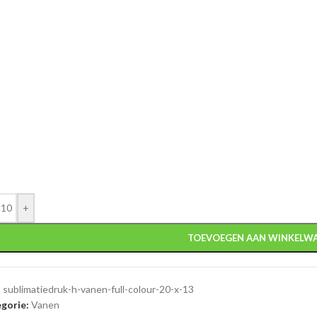
+
TOEVOEGEN AAN WINKELW
:
sublimatiedruk-h-vanen-full-colour-20-x-13
gorie:
Vanen