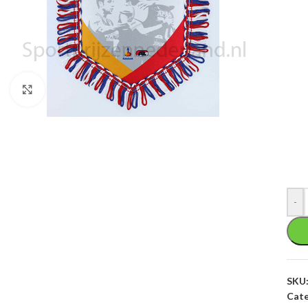
Klik om te vergroten
-
SKU
Cate