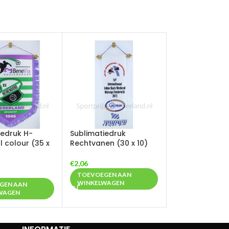
iedruk H-
Sublimatiedruk
l colour (35 x
Rechtvanen (30 x 10)
€
2,06
TOEVOEGEN AAN
WINKELWAGEN
GEN AAN
WAGEN