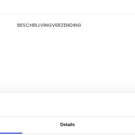
BESCHRIJVING
VERZENDING
ml
( kunt u invullen bij afbeelding )
Details