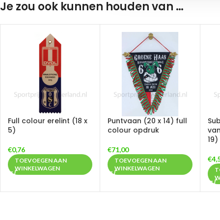
Je zou ook kunnen houden van …
Full colour erelint (18 x
Puntvaan (20 x 14) full
Sub
5)
colour opdruk
van
19)
€
0,76
€
71,00
€
4,
TOEVOEGEN AAN
TOEVOEGEN AAN
WINKELWAGEN
WINKELWAGEN
T
W