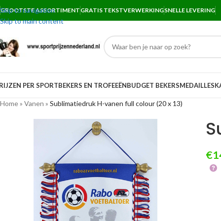
Skip to navigation
GROOTSTE ASSORTIMENT
GRATIS TEKSTVERWERKING
SNELLE LEVERING
Skip to main content
RIJZEN PER SPORT
BEKERS EN TROFEEËN
BUDGET BEKERS
MEDAILLES
K
Home
»
Vanen
»
Sublimatiedruk H-vanen full colour (20 x 13)
S
€
1