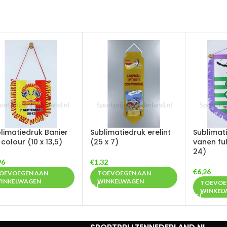
limatiedruk Banier
Sublimatiedruk erelint
Sublimat
l colour (10 x 13,5)
(25 x 7)
vanen ful
24)
96
€
1,32
€
6,26
OEVOEGEN AAN
TOEVOEGEN AAN
INKELWAGEN
WINKELWAGEN
TOEVOE
WINKEL