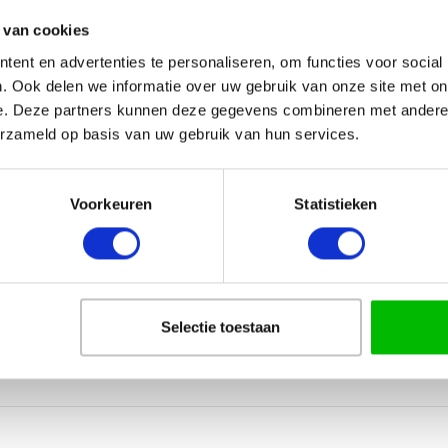
Prijs per stuk
 van cookies
€ 14,06
ent en advertenties te personaliseren, om functies voor social
. Ook delen we informatie over uw gebruik van onze site met on
€ 8,74
e. Deze partners kunnen deze gegevens combineren met andere i
erzameld op basis van uw gebruik van hun services.
€ 6,36
Voorkeuren
Statistieken
€ 4,90
€ 4,30
€ 3,96
Selectie toestaan