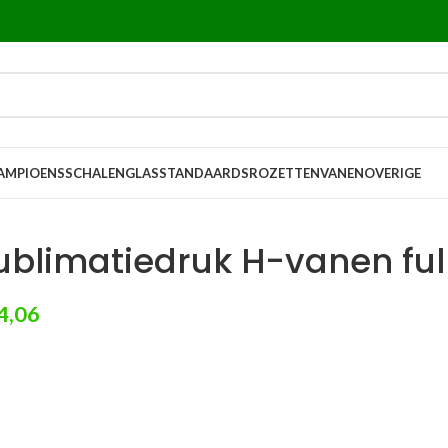
AMPIOENSSCHALEN
GLASSTANDAARDS
ROZETTEN
VANEN
OVERIGE
ublimatiedruk H-vanen full 
4,06