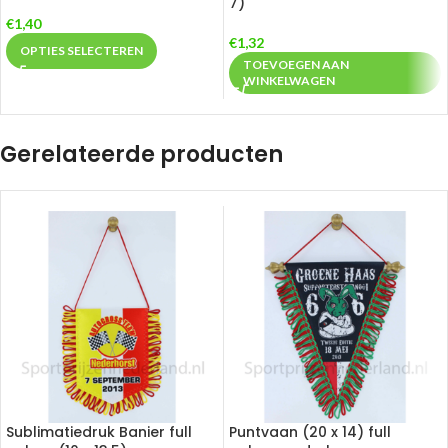
7)
€
1,40
€
1,32
OPTIES SELECTEREN
TOEVOEGEN AAN
WINKELWAGEN
Gerelateerde producten
Sublimatiedruk Banier full
Puntvaan (20 x 14) full