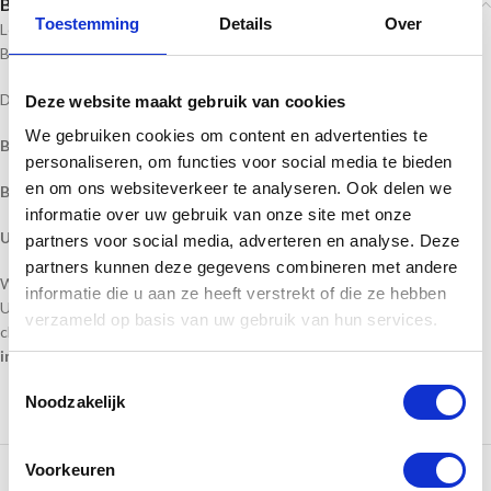
Beschrijving
Toestemming
Details
Over
Lengte: 20 cm
Breedte: 5 cm
De prijs van de vaan is incl. BTW, bedrukking en instelkosten.
Deze website maakt gebruik van cookies
We gebruiken cookies om content en advertenties te
Bestellen vanaf 50 stuks.
personaliseren, om functies voor social media te bieden
en om ons websiteverkeer te analyseren. Ook delen we
Bedrukking geheel in full colour naar eigen ontwerp.
informatie over uw gebruik van onze site met onze
U dient dan wel een goed scherp origineel ontwerp aan te leveren
partners voor social media, adverteren en analyse. Deze
partners kunnen deze gegevens combineren met andere
Wilt u een bestaande afbeelding, dan kunt u kiezen uit het clicheboek.
informatie die u aan ze heeft verstrekt of die ze hebben
U kiest dan een
verzameld op basis van uw gebruik van hun services.
clicenummer
http://clicheboek.publications.site/2.html
( kunt u
invullen bij afbeelding )
Toestemmingsselectie
Noodzakelijk
Te bestellen aantal
Prijs per stuk
Voorkeuren
50
€ 3,20