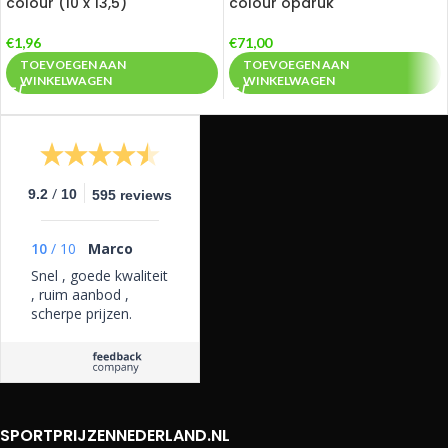
colour (10 x 13,5)
colour opdruk
€
1,96
€
71,00
TOEVOEGEN AAN
TOEVOEGEN AAN
WINKELWAGEN
WINKELWAGEN
/
9.2
10
595 reviews
10
/
10
Marco
Snel , goede kwaliteit
, ruim aanbod ,
scherpe prijzen.
10/10
SPORTPRIJZENNEDERLAND.NL