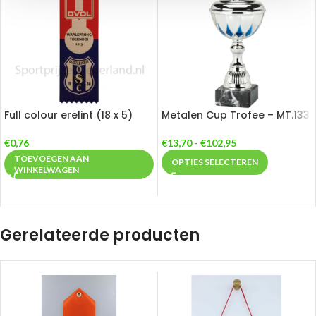
Full colour erelint (18 x 5)
Metalen Cup Trofee – MT.133
€
0,76
€
13,70
-
€
102,95
TOEVOEGEN AAN
OPTIES SELECTEREN
WINKELWAGEN
Gerelateerde producten