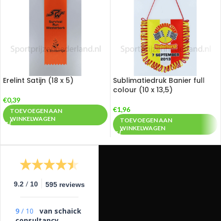
Erelint Satijn (18 x 5)
Sublimatiedruk Banier full
colour (10 x 13,5)
€
0,39
€
1,96
TOEVOEGEN AAN
WINKELWAGEN
TOEVOEGEN AAN
WINKELWAGEN
/
9.2
10
595 reviews
9
/
10
van schaick
consultancy