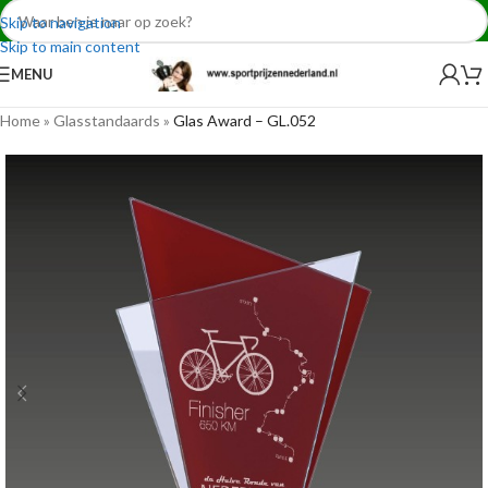
Skip to navigation
Skip to main content
MENU
Home
»
Glasstandaards
»
Glas Award – GL.052