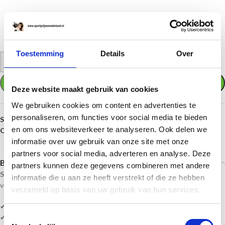
Toestemming
Details
Over
-
+
TOEVOEGEN AAN WINKELWAGEN
Deze website maakt gebruik van cookies
We gebruiken cookies om content en advertenties te
personaliseren, om functies voor social media te bieden
SKU:
Glas Award - GL.052
en om ons websiteverkeer te analyseren. Ook delen we
Categorie:
Glasstandaards
informatie over uw gebruik van onze site met onze
partners voor social media, adverteren en analyse. Deze
Beschrijving
partners kunnen deze gegevens combineren met andere
Sportprijzennederland.nl
levert deze
glasstandaards
direct uit
informatie die u aan ze heeft verstrekt of die ze hebben
voorraad. En kan daardoor
snel geleverd
worden!
verzameld op basis van uw gebruik van hun services.
✔ Ontwerp naar eigen keuze!
Toestemmingsselectie
✔ 1. Vul uw tekst in