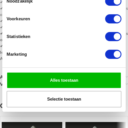
Noodzakelijk
✔ 2. Upload uw eigen logo
✔ U kunt uw wensen qua graveren/ontwerp aangeven bij bestelnotities
op de afrekenpagina!
Voorkeuren
✔
Levertijd? 2-5 werkdagen!
✔
Gratis lasergravure
!
✔ Wilt u een eerst een digitaal ontwerp ontvangen? geef dit aan als
Statistieken
opmerking bij de bestelnotities op de afrekenpagina!
✔ Wanneer u een digitaal ontwerp wenst te ontvangen, is de
levertijd na akkoord ontwerp!
Marketing
Alle prijzen zijn inclusief BTW, en Glasbewerking!
Aanvullende informatie
Alles toestaan
Verzending
Selectie toestaan
Gerelateerde producten