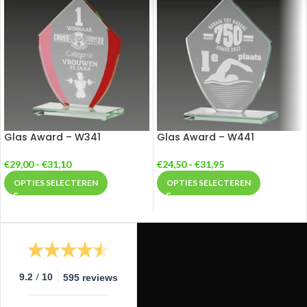
Glas Award – W341
Glas Award – W441
€
29,00
-
€
31,10
€
24,50
-
€
31,95
OPTIES SELECTEREN
OPTIES SELECTEREN
/
9.2
10
595 reviews