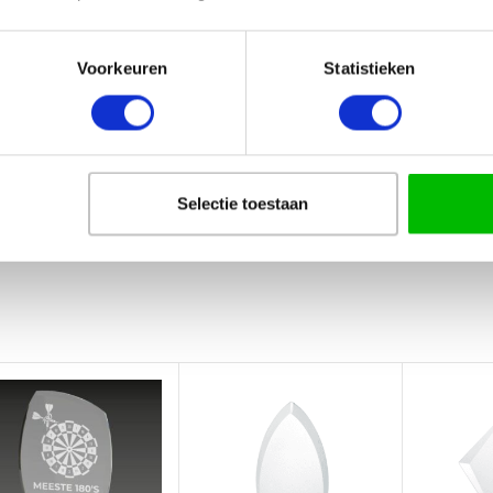
 op de afrekenpagina!
Voorkeuren
Statistieken
s opmerking bij de bestelnotities op de afrekenpagina!
ijd na akkoord ontwerp!
Selectie toestaan