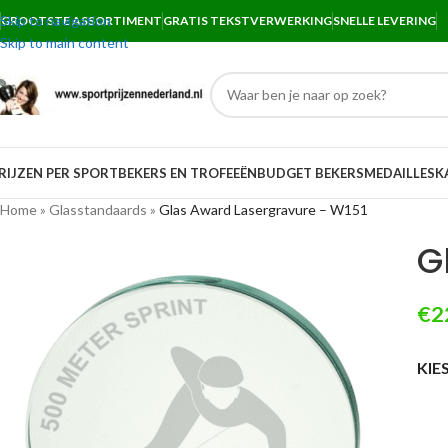
Skip to navigation
GROOTSTE ASSORTIMENT
GRATIS TEKSTVERWERKING
SNELLE LEVERING
Skip to main content
RIJZEN PER SPORT
BEKERS EN TROFEEËN
BUDGET BEKERS
MEDAILLES
K
Home
»
Glasstandaards
»
Glas Award Lasergravure – W151
G
€
2
KIE