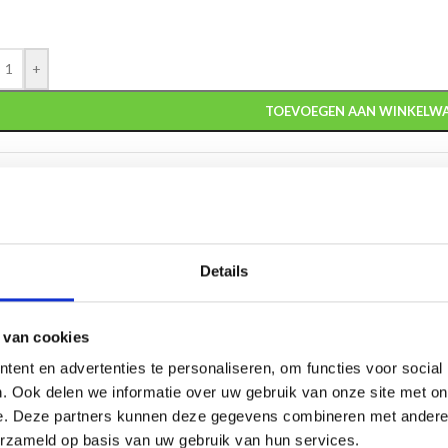
+
TOEVOEGEN AAN WINKELW
:
W151 - Lasergravure
gorie:
Glasstandaards
Details
HRIJVING
AANVULLENDE INFORMATIE
VERZENDING
 van cookies
ent en advertenties te personaliseren, om functies voor social
. Ook delen we informatie over uw gebruik van onze site met on
aad. En kan daardoor
snel geleverd
worden!
e. Deze partners kunnen deze gegevens combineren met andere i
erzameld op basis van uw gebruik van hun services.