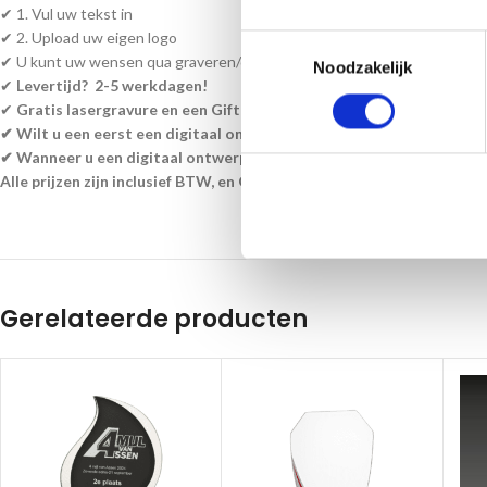
✔ 1. Vul uw tekst in
✔ 2. Upload uw eigen logo
Toestemmingsselectie
✔ U kunt uw wensen qua graveren/ontwerp aangeven bij bestelnotities
Noodzakelijk
✔
Levertijd? 2-5 werkdagen!
✔
Gratis lasergravure en een Giftbox
!
✔ Wilt u een eerst een digitaal ontwerp ontvangen? geef dit aan al
✔ Wanneer u een digitaal ontwerp wenst te ontvangen, is de levert
Alle prijzen zijn inclusief BTW, en Glasbewerkingen Giftbox!
Gerelateerde producten