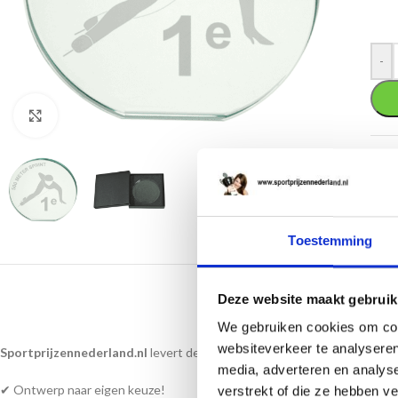
-
Klik om te vergroten
SKU
Cate
Toestemming
BESC
Deze website maakt gebruik
We gebruiken cookies om cont
websiteverkeer te analyseren
Sportprijzennederland.nl
levert deze
glasstandaards
direct uit voorr
media, adverteren en analys
✔ Ontwerp naar eigen keuze!
verstrekt of die ze hebben v