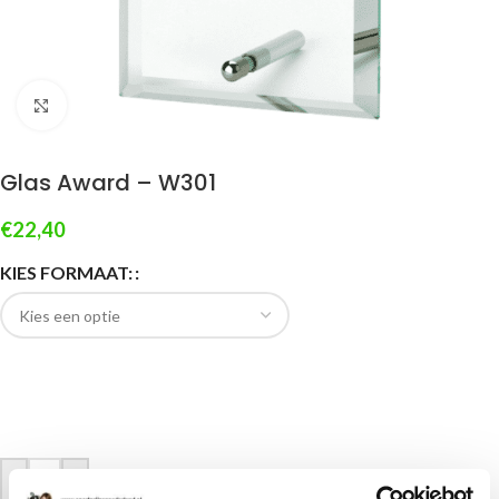
Klik om te vergroten
Glas Award – W301
€
22,40
KIES FORMAAT:
-
+