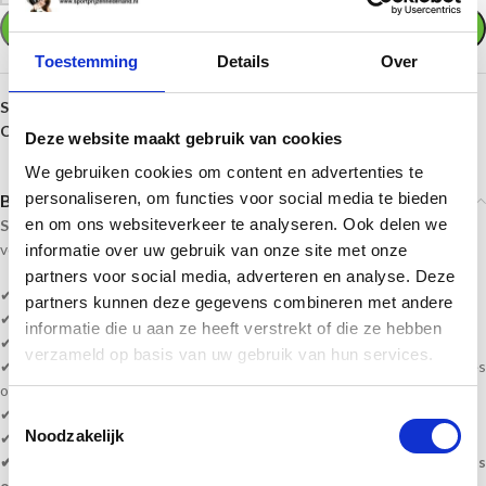
TOEVOEGEN AAN WINKELWAGEN
Toestemming
Details
Over
SKU:
Glas Award - W301
Categorie:
Glasstandaards
Deze website maakt gebruik van cookies
We gebruiken cookies om content en advertenties te
personaliseren, om functies voor social media te bieden
Beschrijving
en om ons websiteverkeer te analyseren. Ook delen we
Sportprijzennederland.nl
levert deze
glasstandaards
direct uit
voorraad. En kan daardoor
snel geleverd
worden!
informatie over uw gebruik van onze site met onze
partners voor social media, adverteren en analyse. Deze
✔ Ontwerp naar eigen keuze!
partners kunnen deze gegevens combineren met andere
✔ 1. Vul uw tekst in
informatie die u aan ze heeft verstrekt of die ze hebben
✔ 2. Upload uw eigen logo
verzameld op basis van uw gebruik van hun services.
✔ U kunt uw wensen qua graveren/ontwerp aangeven bij bestelnotities
op de afrekenpagina!
Toestemmingsselectie
✔
Levertijd? 2-5 werkdagen!
Noodzakelijk
✔
Gratis lasergravure
!
✔ Wilt u een eerst een digitaal ontwerp ontvangen? geef dit aan als
opmerking bij de bestelnotities op de afrekenpagina!