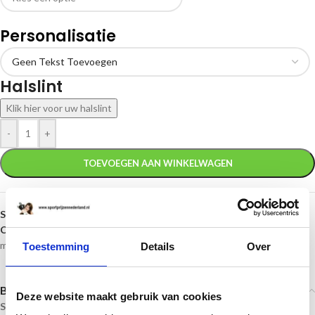
Personalisatie
Halslint
Klik hier voor uw halslint
-
+
TOEVOEGEN AAN WINKELWAGEN
SKU:
DI5000.H
Categorieën:
Bronzen medailles
,
Gouden medailles
,
Middelgrote
medailles
,
Zwemmen
,
Zwemmen medailles
Toestemming
Details
Over
Beschrijving
Deze website maakt gebruik van cookies
Sportprijzennederland.nl
levert deze medailles direct uit voorraad. En