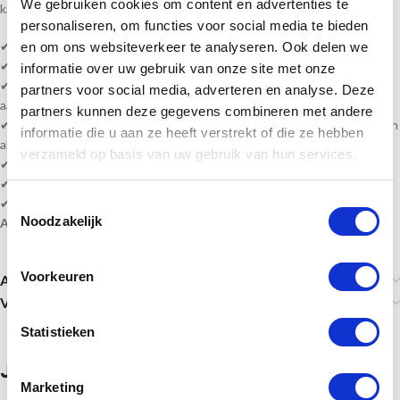
We gebruiken cookies om content en advertenties te
kan daardoor
snel geleverd
worden!
personaliseren, om functies voor social media te bieden
✔
Medaille voor het zwemmen
en om ons websiteverkeer te analyseren. Ook delen we
✔ Kleur Goud, zilver & brons
informatie over uw gebruik van onze site met onze
✔ Serie bestellen? vult u bijv. 1e plaats passen wij de andere medailles
partners voor social media, adverteren en analyse. Deze
aan naar 2e, 3e enz.
partners kunnen deze gegevens combineren met andere
✔ Heeft u veel wisselende teksten, kunt u een word bestand bijvoegen
informatie die u aan ze heeft verstrekt of die ze hebben
als bijlage.
verzameld op basis van uw gebruik van hun services.
✔ Levertijd? 1-4 werkdagen of in overleg!
✔ Levering volledig gemonteerd!
Toestemmingsselectie
✔
Gratis
tekstverwerking en halslint!
Noodzakelijk
Alle prijzen zijn inclusief BTW, tekst en monteren!
Voorkeuren
Aanvullende informatie
Verzending
Statistieken
Je zou ook kunnen houden van …
Marketing