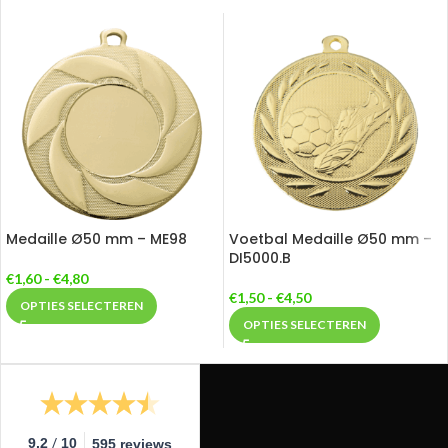
Medaille Ø50 mm – ME98
Voetbal Medaille Ø50 mm –
DI5000.B
€
1,60
-
€
4,80
€
1,50
-
€
4,50
OPTIES SELECTEREN
OPTIES SELECTEREN
/
9.2
10
595 reviews