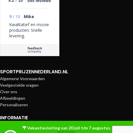
/
9.2
10
595 reviews
9
/
10
Mike
Kwalitatief en mooie
producten. Snelle
levering.
SPORTPRIJZENNEDERLAND.NL
Algemene Voorwaarden
Veelgestelde vragen
Over ons
Afbeeldingen
Personaliseren
INFORMATIE
Betaalmethoden
🌴 Vakantiesluiting van 20 juli t/m 7 augustus.
Bezorging en Verzendkosten