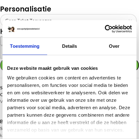
Personalisatie
Halslint
Klik hier voor uw halslint
Toestemming
Details
Over
-
+
TOEVOEGEN AAN WINKELWAGEN
Deze website maakt gebruik van cookies
We gebruiken cookies om content en advertenties te
personaliseren, om functies voor social media te bieden
SKU:
DI5000.P
en om ons websiteverkeer te analyseren. Ook delen we
Categorieën:
Gouden medailles
,
Medailles
,
Middelgrote medailles
,
informatie over uw gebruik van onze site met onze
Vechtsporten
partners voor social media, adverteren en analyse. Deze
partners kunnen deze gegevens combineren met andere
Beschrijving
informatie die u aan ze heeft verstrekt of die ze hebben
Sportprijzennederland.nl
levert deze medailles direct uit voorraad. En
verzameld op basis van uw gebruik van hun services.
kan daardoor
snel geleverd
worden!