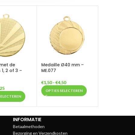
 met de
Medaille Ø40 mm –
, 2 of 3 –
ME.077
€
1,50
-
€
4,50
,25
OPTIES SELECTEREN
SELECTEREN
INFORMATIE
Betaalmethoden
Bezorging en Verzendkosten