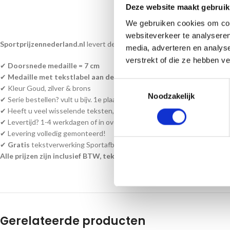
Deze website maakt gebruik
BESC
We gebruiken cookies om cont
websiteverkeer te analyseren
Sportprijzennederland.nl
levert deze medailles direct uit voorraad. En
media, adverteren en analys
verstrekt of die ze hebben v
✔
Doorsnede medaille = 7 cm
✔
Medaille met tekstlabel aan de achterzijde
Toestemmingsselectie
✔ Kleur Goud, zilver & brons
Noodzakelijk
✔ Serie bestellen? vult u bijv. 1e plaats passen wij de andere medailles a
✔ Heeft u veel wisselende teksten, kunt u een word bestand bijvoegen a
✔ Levertijd? 1-4 werkdagen of in overleg!
✔ Levering volledig gemonteerd!
✔
Gratis
tekstverwerking Sportafbeelding/of uw eigen afbeelding en ha
Alle prijzen zijn inclusief BTW, tekst en monteren!
Gerelateerde producten