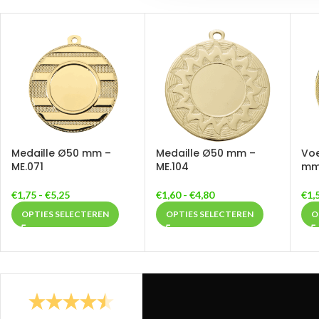
Medaille Ø50 mm –
Medaille Ø50 mm –
Voe
ME.071
ME.104
mm 
€
1,75
-
€
5,25
€
1,60
-
€
4,80
€
1,
OPTIES SELECTEREN
OPTIES SELECTEREN
O