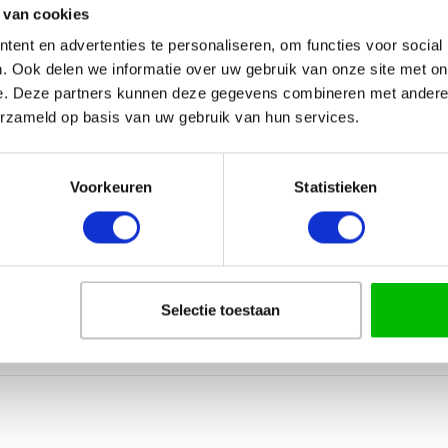
 van cookies
HRIJVING
AANVULLENDE INFORMATIE
VERZENDING
ent en advertenties te personaliseren, om functies voor social
. Ook delen we informatie over uw gebruik van onze site met on
 kan daardoor
snel geleverd
worden!
e. Deze partners kunnen deze gegevens combineren met andere i
erzameld op basis van uw gebruik van hun services.
Voorkeuren
Statistieken
an naar 2e, 3e enz.
ls bijlage.
lslint!
Selectie toestaan