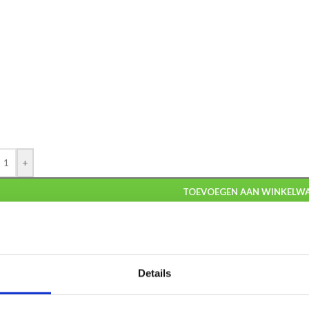
+
TOEVOEGEN AAN WINKELW
:
DI7001-Label
gorieën:
Gouden medailles
,
Grote medailles
,
Roeien medailles
,
Zilveren
Details