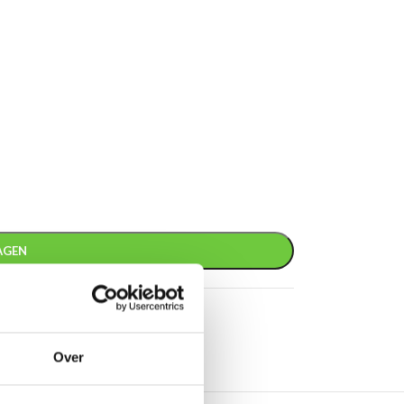
AGEN
 medailles
Over