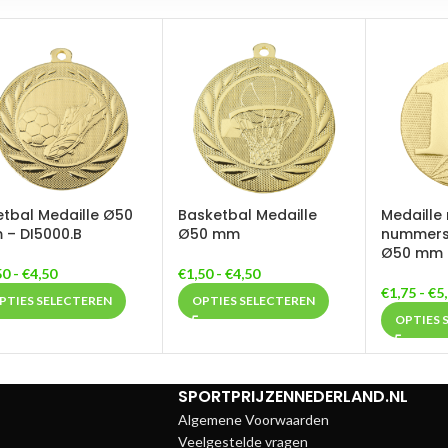
tbal Medaille Ø50
Basketbal Medaille
Medaille
– DI5000.B
Ø50 mm
nummers 1
Ø50 mm
50
-
€
4,50
€
1,50
-
€
4,50
€
1,75
-
€
5
PTIES SELECTEREN
OPTIES SELECTEREN
OPTIES 
SPORTPRIJZENNEDERLAND.NL
Algemene Voorwaarden
Veelgestelde vragen