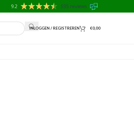
9.2
595 reviews
INLOGGEN / REGISTREREN
€
0,00