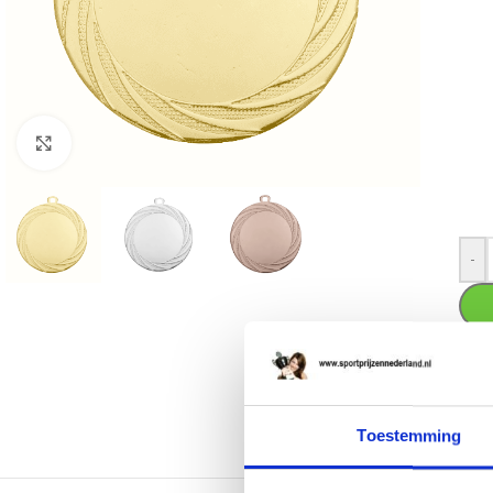
Klik om te vergroten
-
SKU
Cate
Toestemming