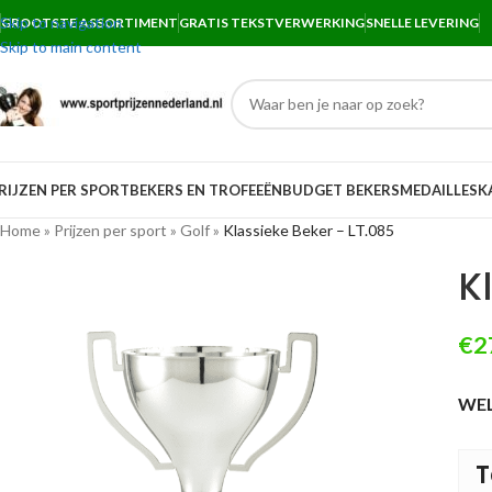
Skip to navigation
GROOTSTE ASSORTIMENT
GRATIS TEKSTVERWERKING
SNELLE LEVERING
Skip to main content
RIJZEN PER SPORT
BEKERS EN TROFEEËN
BUDGET BEKERS
MEDAILLES
K
Home
»
Prijzen per sport
»
Golf
»
Klassieke Beker – LT.085
K
€
2
WEL
T