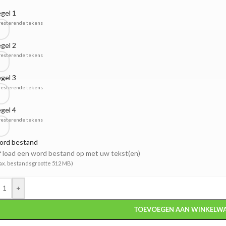
gel 1
resterende tekens
gel 2
resterende tekens
gel 3
resterende tekens
gel 4
resterende tekens
ord bestand
 load een word bestand op met uw tekst(en)
ax. bestandsgrootte 512 MB)
+
TOEVOEGEN AAN WINKELW