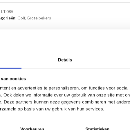
:
LT.085
gorieën:
Golf
,
Grote bekers
HRIJVING
AANVULLENDE INFORMATIE
VERZENDING
Details
an daardoor
snel geleverd
worden!
 van cookies
ent en advertenties te personaliseren, om functies voor social
. Ook delen we informatie over uw gebruik van onze site met on
ls bijlage.
e. Deze partners kunnen deze gegevens combineren met andere i
erzameld op basis van uw gebruik van hun services.
Voorkeuren
Statistieken