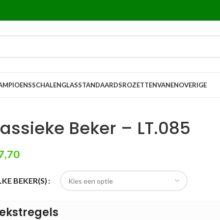
AMPIOENSSCHALEN
GLASSTANDAARDS
ROZETTEN
VANEN
OVERIGE
lassieke Beker – LT.085
7,70
KE BEKER(S)
ekstregels