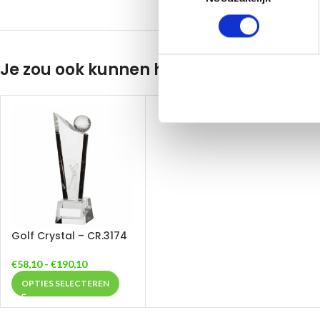
Je zou ook kunnen houden van …
Golf Crystal – CR.3174
€
58,10
-
€
190,10
OPTIES SELECTEREN