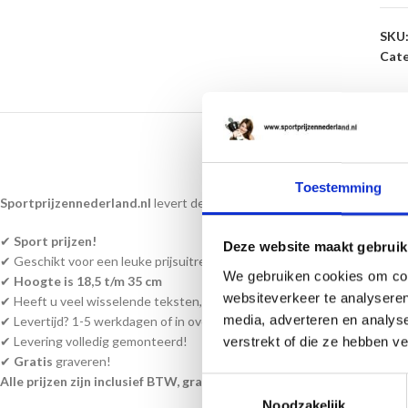
SKU
Cate
BESC
Toestemming
Sportprijzennederland.nl
levert deze prijzen direct uit voorraad. En k
✔
Sport
prijzen!
Deze website maakt gebruik
✔ Geschikt voor een leuke prijsuitreiking of een ultieme waardering!
We gebruiken cookies om cont
✔
Hoogte is 18,5 t/m 35 cm
websiteverkeer te analyseren
✔ Heeft u veel wisselende teksten, kunt u een word bestand bijvoegen a
media, adverteren en analys
✔ Levertijd? 1-5 werkdagen of in overleg!
✔ Levering volledig gemonteerd!
verstrekt of die ze hebben v
✔
Gratis
graveren!
Alle prijzen zijn inclusief BTW, graveren en monteren!
Toestemmingsselectie
Noodzakelijk