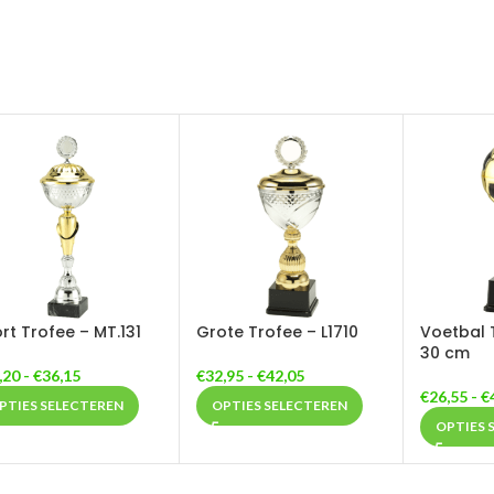
rt Trofee – MT.131
Grote Trofee – L1710
Voetbal 
30 cm
,20
-
€
36,15
€
32,95
-
€
42,05
€
26,55
-
€
PTIES SELECTEREN
OPTIES SELECTEREN
OPTIES 