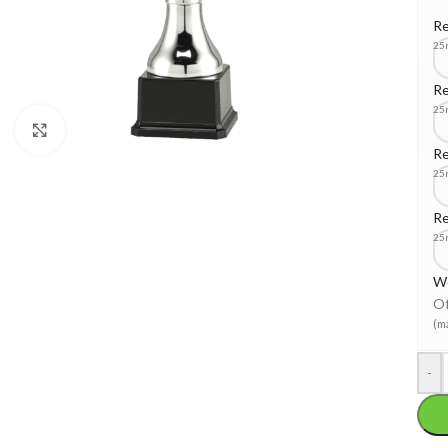
Re
25
Re
25
Klik om te vergroten
Re
25
Re
25
W
Of
(m
-