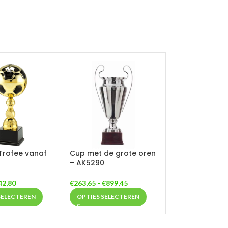
Trofee vanaf
Cup met de grote oren
– AK5290
42,80
€
263,65
-
€
899,45
SELECTEREN
OPTIES SELECTEREN