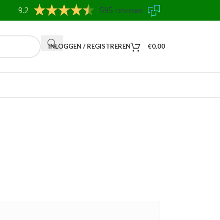
9.2
595 reviews
INLOGGEN / REGISTREREN
€
0,00