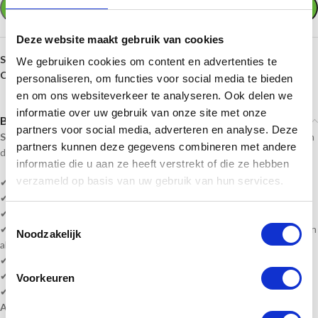
TOEVOEGEN AAN WINKELWAGEN
Deze website maakt gebruik van cookies
SKU:
MT.125
We gebruiken cookies om content en advertenties te
Categorieën:
Bekers en trofeeën
,
Gouden bekers
,
Grote bekers
personaliseren, om functies voor social media te bieden
en om ons websiteverkeer te analyseren. Ook delen we
informatie over uw gebruik van onze site met onze
Beschrijving
partners voor social media, adverteren en analyse. Deze
Sportprijzennederland.nl
levert deze beker direct uit voorraad. En kan
partners kunnen deze gegevens combineren met andere
daardoor
snel geleverd
worden!
informatie die u aan ze heeft verstrekt of die ze hebben
verzameld op basis van uw gebruik van hun services.
✔
Materiaal Metaal
✔ Hoogte beker is
35,5 t/m 43
cm
✔ Kleur goud
Toestemmingsselectie
✔ Heeft u veel wisselende teksten, kunt u een word bestand bijvoegen
Noodzakelijk
als bijlage.
✔ Levertijd? 1-5 werkdagen of in overleg!
✔ Levering volledig gemonteerd!
Voorkeuren
✔
Gratis
graveren
Alle prijzen zijn inclusief BTW, graveren en monteren!