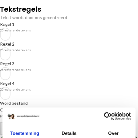
Tekstregels
Tekst wordt door ons gecentreerd
Regel 1
25
resterende tekens
Regel 2
25
resterende tekens
Regel 3
25
resterende tekens
Regel 4
25
resterende tekens
Word bestand
Of load een word-bestand op met uw tekst(en)
(max. bestandsgrootte 512 MB)
-
+
Toestemming
Details
Over