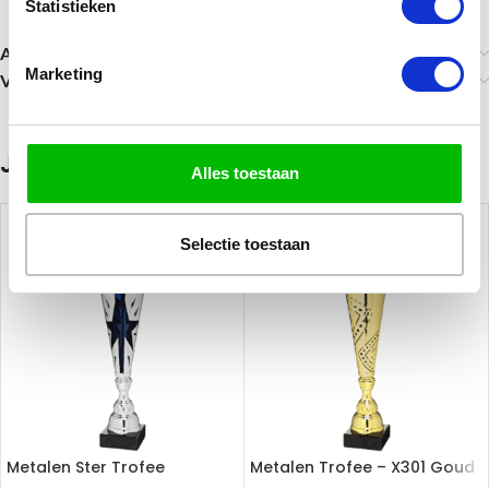
Statistieken
Aanvullende informatie
Marketing
Verzending
Je zou ook kunnen houden van …
Alles toestaan
Selectie toestaan
Metalen Ster Trofee
Metalen Trofee – X301 Goud