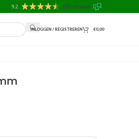
9.2
595 reviews
INLOGGEN / REGISTREREN
€
0,00
 mm