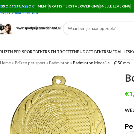
Skip to navigation
GROOTSTE ASSORTIMENT
GRATIS TEKSTVERWERKING
SNELLE LEVERING
Skip to main content
RIJZEN PER SPORT
BEKERS EN TROFEEËN
BUDGET BEKERS
MEDAILLES
K
Home
»
Prijzen per sport
»
Badminton
»
Badminton Medaille – Ø50 mm
B
€
1
WEL
Pe