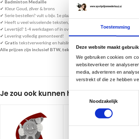
✔
Badminton
Medaille
✔ Kleur Goud, zilver & brons
✔ Serie bestellen? vult u bijv. 1e plaats passen wij de andere medailles a
✔ Heeft u veel wisselende teksten, kunt u een word bestand bijvoegen a
Toestemming
✔ Levertijd? 1-4 werkdagen of in overleg!
✔ Levering volledig gemonteerd!
✔
Gratis
tekstverwerking en halslint!
Deze website maakt gebruik
Alle prijzen zijn inclusief BTW, tekst en monteren!
We gebruiken cookies om cont
websiteverkeer te analyseren
media, adverteren en analys
verstrekt of die ze hebben v
Je zou ook kunnen houden van …
Toestemmingsselectie
Noodzakelijk