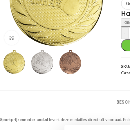
Ha
Kli
-
Klik om te vergroten
SKU
Cate
BESC
Sportprijzennederland.nl
levert deze medailles direct uit voorraad. En