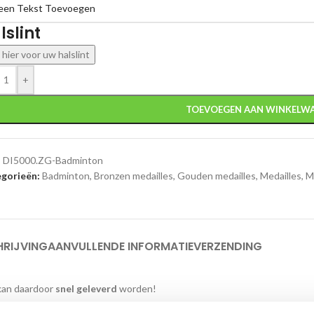
lslint
k hier voor uw halslint
+
TOEVOEGEN AAN WINKELW
:
DI5000.ZG-Badminton
gorieën:
Badminton
,
Bronzen medailles
,
Gouden medailles
,
Medailles
,
M
HRIJVING
AANVULLENDE INFORMATIE
VERZENDING
 kan daardoor
snel geleverd
worden!