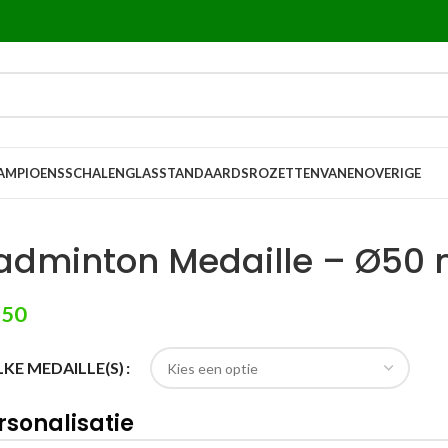
AMPIOENSSCHALEN
GLASSTANDAARDS
ROZETTEN
VANEN
OVERIGE
adminton Medaille – Ø50
,50
KE MEDAILLE(S)
rsonalisatie