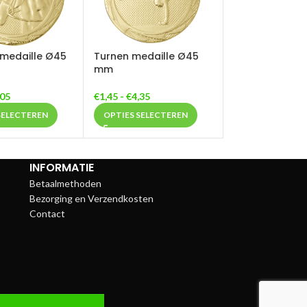
medaille Ø45
Turnen medaille Ø45
mm
,05
€
1,45
-
€
4,35
SELECTEREN
OPTIES SELECTEREN
INFORMATIE
Betaalmethoden
Bezorging en Verzendkosten
Contact