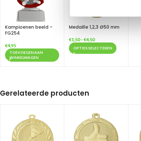
Kampioenen beeld –
Medaille 1,2,3 Ø50 mm
FG254
€
1,50
-
€
4,50
€
4,95
OPTIES SELECTEREN
TOEVOEGEN AAN
WINKELWAGEN
Gerelateerde producten