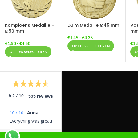
Kampioens Medaille –
Duim Medaille Ø45 mm
Voe
Ø50 mm
mm 
€
1,45
-
€
4,35
€
1,50
-
€
4,50
€
1,
OPTIES SELECTEREN
OPTIES SELECTEREN
O
/
9.2
10
595 reviews
10
/
10
Anna
Everything was great!