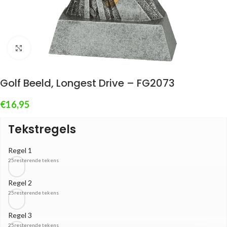
Klik om te vergroten
Golf Beeld, Longest Drive – FG2073
€
16,95
Tekstregels
Regel 1
25
resterende tekens
Regel 2
25
resterende tekens
Regel 3
25
resterende tekens