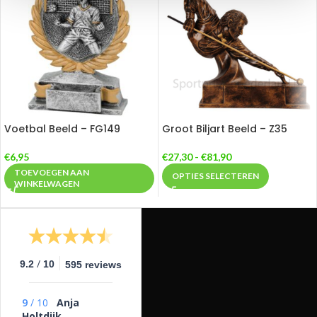
Voetbal Beeld – FG149
Groot Biljart Beeld – Z35
€
6,95
€
27,30
-
€
81,90
TOEVOEGEN AAN
OPTIES SELECTEREN
WINKELWAGEN
/
9.2
10
595 reviews
9
/
10
Anja
Holtdijk