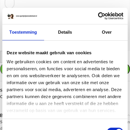
Regel 4
25
resterende tekens
Word bestand
Toestemming
Details
Over
Of load een word bestand op met uw tekst(en)
(max. bestandsgrootte 512 MB)
Deze website maakt gebruik van cookies
-
+
We gebruiken cookies om content en advertenties te
personaliseren, om functies voor social media te bieden
TOEVOEGEN AAN WINKELWAGEN
en om ons websiteverkeer te analyseren. Ook delen we
informatie over uw gebruik van onze site met onze
partners voor social media, adverteren en analyse. Deze
SKU:
FG2073
Categorieën:
partners kunnen deze gegevens combineren met andere
Beelden
,
Golf
,
Prijzen per sport
informatie die u aan ze heeft verstrekt of die ze hebben
verzameld op basis van uw gebruik van hun services.
Beschrijving
Sportprijzennederland.nl
levert deze prijzen direct uit voorraad. En kan
Toestemmingsselectie
daardoor
snel geleverd
worden!