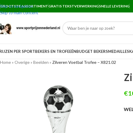
Skip to navigation
GROOTSTE ASSORTIMENT
GRATIS TEKSTVERWERKING
SNELLE LEVERING
Skip to main content
RIJZEN PER SPORT
BEKERS EN TROFEEËN
BUDGET BEKERS
MEDAILLES
K
Home
»
Overige
»
Beelden
»
Zilveren Voetbal Trofee – X821.02
Z
€
1
WEL