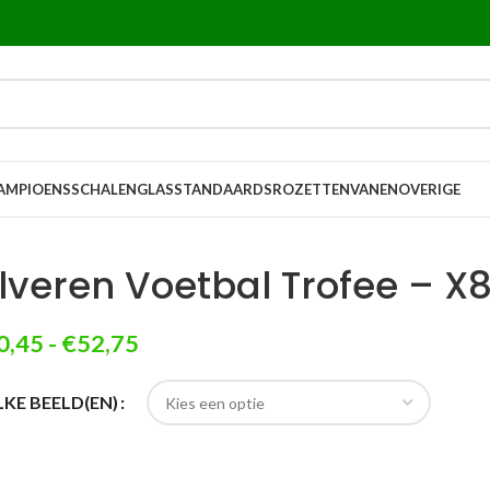
AMPIOENSSCHALEN
GLASSTANDAARDS
ROZETTEN
VANEN
OVERIGE
ilveren Voetbal Trofee – X8
0,45
-
€
52,75
KE BEELD(EN)