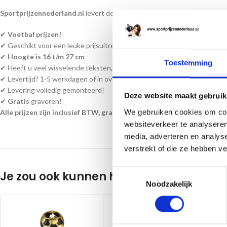
Sportprijzennederland.nl
levert deze prijzen direct uit voorraad. En k
✔
Voetbal prijzen!
✔ Geschikt voor een leuke prijsuitreiking of een ultieme waardering!
✔
Hoogte is 16 t/m 27 cm
Toestemming
✔ Heeft u veel wisselende teksten, kunt u een word bestand bijvoegen a
✔ Levertijd? 1-5 werkdagen of in overleg!
✔ Levering volledig gemonteerd!
Deze website maakt gebruik
✔
Gratis
graveren!
We gebruiken cookies om cont
Alle prijzen zijn inclusief BTW, graveren en monteren!
websiteverkeer te analyseren
media, adverteren en analys
verstrekt of die ze hebben v
Toestemmingsselectie
Je zou ook kunnen houden van …
Noodzakelijk