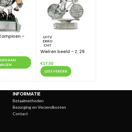
Kampioen –
UITV
ERKO
CHT
Wielren beeld – Z. 29
GEN AAN
€
17,50
WAGEN
LEES VERDER
INFORMATIE
Betaalmethoden
Bezorging en Verzendkosten
Contact