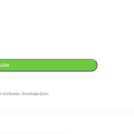
AGEN
n trofeeën
,
Voetbalprijzen