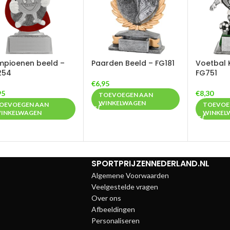
pioenen beeld –
Paarden Beeld – FG181
Voetbal 
254
FG751
€
6,95
95
€
8,30
TOEVOEGEN AAN
WINKELWAGEN
OEVOEGEN AAN
TOEVOE
INKELWAGEN
WINKEL
SPORTPRIJZENNEDERLAND.NL
Algemene Voorwaarden
Veelgestelde vragen
Over ons
Afbeeldingen
Personaliseren