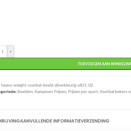
+
TOEVOEGEN AAN WINKELW
:
heavy-weight-voetbal-beeld-zilverkleurig-x821-02
gorieën:
Beelden
,
Kampioen Prijzen
,
Prijzen per sport
,
Voetbal bekers e
HRIJVING
AANVULLENDE INFORMATIE
VERZENDING