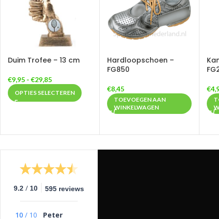
Duim Trofee – 13 cm
Hardloopschoen –
Kam
FG850
FG
€
9,95
-
€
29,85
€
8,45
€
4,
OPTIES SELECTEREN
TOEVOEGEN AAN
T
WINKELWAGEN
W
/
9.2
10
595 reviews
10
/
10
Peter