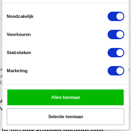
Toestemmingsselectie
2500 tot 4999
€ 0,90
Noodzakelijk
5000 tot 9999
€ 0,85
Voorkeuren
Statistieken
Alle medailles krijgen een transparante label op de achterkant met
Marketing
dezelfde tekst.
De prijs is incl. BTW, halslint en transparante label.
Alles toestaan
Aanvullende informatie
Verzending
Selectie toestaan
Je zou ook kunnen houden van …