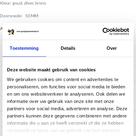
Kleur: goud, zilver, brons
Doorsnede: 50 MM
Alleen te bestellen vanaf 10 stuks
Toestemming
Details
Over
Te bestellen aantal
Prijs per stuk
Deze website maakt gebruik van cookies
10 tot 99
€ 1,30
We gebruiken cookies om content en advertenties te
personaliseren, om functies voor social media te bieden
100 tot 249
€ 1,20
en om ons websiteverkeer te analyseren. Ook delen we
informatie over uw gebruik van onze site met onze
250 tot 499
€ 1,10
partners voor social media, adverteren en analyse. Deze
partners kunnen deze gegevens combineren met andere
500 tot 999
€ 1,05
informatie die u aan ze heeft verstrekt of die ze hebben
verzameld op basis van uw gebruik van hun services.
1000 tot 2499
€ 0,99