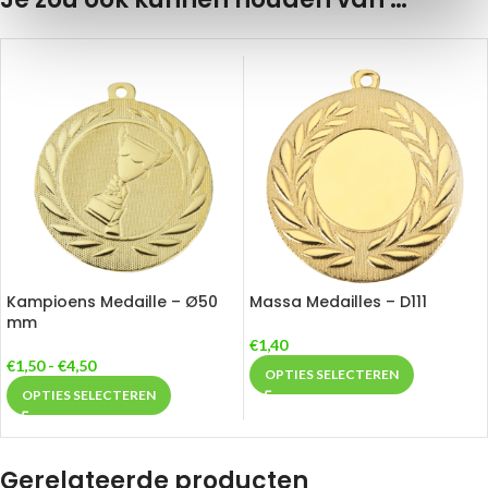
Kampioens Medaille – Ø50
Massa Medailles – D111
mm
€
1,40
€
1,50
-
€
4,50
OPTIES SELECTEREN
OPTIES SELECTEREN
Gerelateerde producten