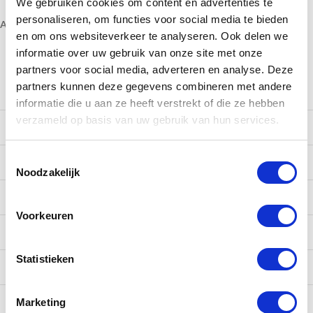
We gebruiken cookies om content en advertenties te
personaliseren, om functies voor social media te bieden
Alleen te bestellen vanaf 10 stuks
en om ons websiteverkeer te analyseren. Ook delen we
informatie over uw gebruik van onze site met onze
partners voor social media, adverteren en analyse. Deze
partners kunnen deze gegevens combineren met andere
Te bestellen aantal
Prijs per stuk
informatie die u aan ze heeft verstrekt of die ze hebben
verzameld op basis van uw gebruik van hun services.
10 tot 99
€ 1,20
Toestemmingsselectie
100 tot 249
€ 1,10
Noodzakelijk
250 tot 499
€ 1,00
Voorkeuren
500 tot 999
€ 0,95
Statistieken
1000 tot 2499
€ 0,90
Marketing
2500 tot 4999
€ 0,85