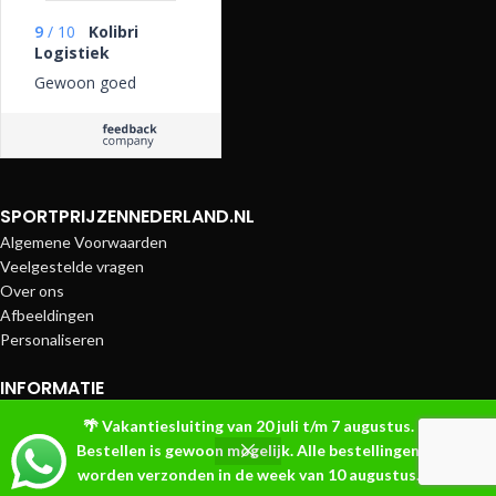
9
/
10
Kolibri
Logistiek
Gewoon goed
SPORTPRIJZENNEDERLAND.NL
Algemene Voorwaarden
Veelgestelde vragen
Over ons
Afbeeldingen
Personaliseren
INFORMATIE
Betaalmethoden
🌴 Vakantiesluiting van 20 juli t/m 7 augustus.
Bezorging en Verzendkosten
Bestellen is gewoon mogelijk. Alle bestellingen
Contact
worden verzonden in de week van 10 augustus.
© 2026
Sportprijzen Nederland
. Alle rechten voorbehouden