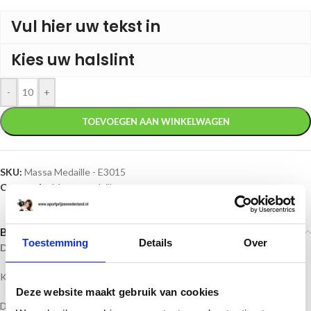
Vul hier uw tekst in
Kies uw halslint
-
+
TOEVOEGEN AAN WINKELWAGEN
SKU:
Massa Medaille - E3015
Categorie:
Massa medailles
Beschrijving
Toestemming
Details
Over
Duim medaille in de kleuren goud, zilver en brons
Kleur: goud, zilver, brons
Deze website maakt gebruik van cookies
Doorsnede: 45 MM