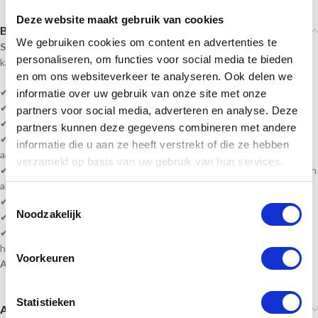
Deze website maakt gebruik van cookies
Beschrijving
We gebruiken cookies om content en advertenties te
Sportprijzennederland.nl
levert deze medailles direct uit voorraad. En
personaliseren, om functies voor social media te bieden
kan daardoor
snel geleverd
worden!
en om ons websiteverkeer te analyseren. Ook delen we
✔
Doorsnede medaille = 7 cm
informatie over uw gebruik van onze site met onze
✔
Medaille met tekstlabel aan de achterzijde
partners voor social media, adverteren en analyse. Deze
✔ Kleur Goud, zilver & brons
partners kunnen deze gegevens combineren met andere
✔ Serie bestellen? vult u bijv. 1e plaats passen wij de andere medailles
informatie die u aan ze heeft verstrekt of die ze hebben
aan naar 2e, 3e enz.
verzameld op basis van uw gebruik van hun services.
✔ Heeft u veel wisselende teksten, kunt u een word bestand bijvoegen
als bijlage.
Toestemmingsselectie
✔ Levertijd? 1-4 werkdagen of in overleg!
Noodzakelijk
✔ Levering volledig gemonteerd!
✔
Gratis
tekstverwerking Sportafbeelding/of uw eigen afbeelding en
halslint!
Voorkeuren
Alle prijzen zijn inclusief BTW, tekst en monteren!
Statistieken
Aanvullende informatie