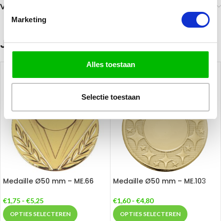
Verzending
Marketing
Je zou ook kunnen houden van …
Alles toestaan
Selectie toestaan
Medaille Ø50 mm – ME.66
Medaille Ø50 mm – ME.103
€
1,75
-
€
5,25
€
1,60
-
€
4,80
OPTIES SELECTEREN
OPTIES SELECTEREN