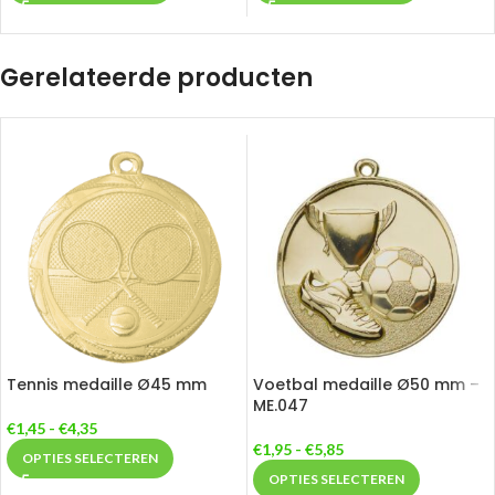
Gerelateerde producten
Tennis medaille Ø45 mm
Voetbal medaille Ø50 mm –
ME.047
€
1,45
-
€
4,35
€
1,95
-
€
5,85
OPTIES SELECTEREN
OPTIES SELECTEREN