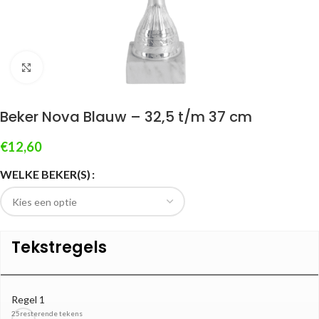
Klik om te vergroten
Beker Nova Blauw – 32,5 t/m 37 cm
€
12,60
WELKE BEKER(S)
Tekstregels
Regel 1
25
resterende tekens