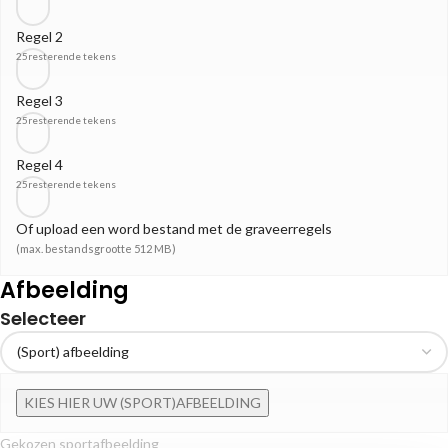
Regel 2
25
resterende tekens
Regel 3
25
resterende tekens
Regel 4
25
resterende tekens
Of upload een word bestand met de graveerregels
(max. bestandsgrootte 512 MB)
Afbeelding
Selecteer
KIES HIER UW (SPORT)AFBEELDING
Gekozen sportafbeelding