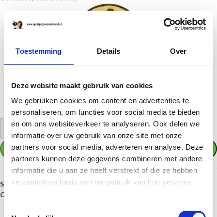
Toestemming
Details
Over
Deze website maakt gebruik van cookies
01. Mannenvoetbal
We gebruiken cookies om content en advertenties te
Wilt u een andere afbeelding of verwijderen. Klik dan weer op "KIES UW
personaliseren, om functies voor social media te bieden
(SPORT)AFBEELDING" en kies een andere afbeelding of verwijder hem
en om ons websiteverkeer te analyseren. Ook delen we
-
+
informatie over uw gebruik van onze site met onze
partners voor social media, adverteren en analyse. Deze
TOEVOEGEN AAN WINKELWAGEN
partners kunnen deze gegevens combineren met andere
informatie die u aan ze heeft verstrekt of die ze hebben
verzameld op basis van uw gebruik van hun services.
SKU:
AK5218
Categorieën:
Bekers en trofeeën
,
Middelgrote bekers
Toestemmingsselectie