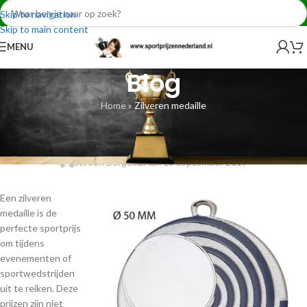
Skip to navigation
Skip to main content
MENU
Blog
Home
»
Zilveren medaille
NIEUWS
Zilveren medaille
Jeroen Bergsma
Aan 18 september 2019
Een zilveren
medaille is de
perfecte sportprijs
om tijdens
evenementen of
sportwedstrijden
uit te reiken. Deze
prijzen zijn niet