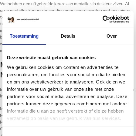
We hebben een uitgebreide keuze aan medailles in de kleur zilver. Al
onze medailles kunnen bovendien gegraveerd worden met een eigen
tekst. U bent er bij ons zeker van dat u de beste sportprijzen krijgt
tegen scherpe prijzen We bieden gratis gravures bij elke gekochte
medaille om een ​​unieke en gepersonaliseerde beloning te creëren. We
Toestemming
Details
Over
bieden verschillende medailles voor verschillende sportsectoren,
waaronder medailles voor golf, darts, pool en snooker, rugby,
motorsport, wielrennen, cricket, voetbal en atletiek.
Deze website maakt gebruik van cookies
Medailles van Sportprijzen
We gebruiken cookies om content en advertenties te
Nederland
personaliseren, om functies voor social media te bieden
en om ons websiteverkeer te analyseren. Ook delen we
informatie over uw gebruik van onze site met onze
Een wedstrijd of evenement is niet af zonder sportprijs. Daarom vindt u
in ons assortiment een ruim aanbod aan medailles van zilver:
partners voor social media, adverteren en analyse. Deze
partners kunnen deze gegevens combineren met andere
Medailles gegraveerd;
informatie die u aan ze heeft verstrekt of die ze hebben
Medailles gelabeld;
verzameld op basis van uw gebruik van hun services.
Massa medailles;
Carnavalsmedailles;
Toestemmingsselectie
Zelf ontworpen medailles.