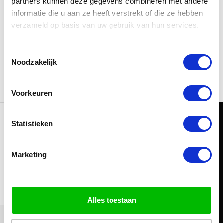
partners kunnen deze gegevens combineren met andere
informatie die u aan ze heeft verstrekt of die ze hebben
verzameld op basis van uw gebruik van hun services.
Toestemmingsselectie
Noodzakelijk
Voorkeuren
Statistieken
/
9.2
10
595 reviews
Marketing
9
/
10
Kolibri
Logistiek
Gewoon goed
Alles toestaan