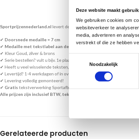
BESC
Deze website maakt gebruik
We gebruiken cookies om cont
Sportprijzennederland.nl
levert deze medailles direct uit voorraad. En
websiteverkeer te analyseren
media, adverteren en analys
✔
Doorsnede medaille = 7 cm
verstrekt of die ze hebben v
✔
Medaille met tekstlabel aan de achterzijde
✔ Kleur Goud, zilver & brons
Toestemmingsselectie
✔ Serie bestellen? vult u bijv. 1e plaats passen wij de andere medailles a
Noodzakelijk
✔ Heeft u veel wisselende teksten, kunt u een word bestand bijvoegen a
✔ Levertijd? 1-4 werkdagen of in overleg!
✔ Levering volledig gemonteerd!
✔
Gratis
tekstverwerking Sportafbeelding/of uw eigen afbeelding en ha
Alle prijzen zijn inclusief BTW, tekst en monteren!
Gerelateerde producten