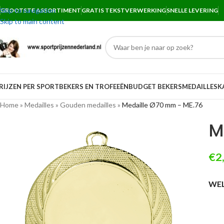
Skip to navigation
GROOTSTE ASSORTIMENT
GRATIS TEKSTVERWERKING
SNELLE LEVERING
Skip to main content
RIJZEN PER SPORT
BEKERS EN TROFEEËN
BUDGET BEKERS
MEDAILLES
K
Home
»
Medailles
»
Gouden medailles
»
Medaille Ø70 mm – ME.76
M
€
2
WEL