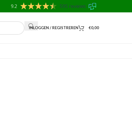
9.2
595 reviews
INLOGGEN / REGISTREREN
€
0,00