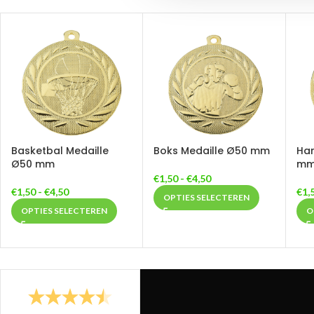
Basketbal Medaille
Boks Medaille Ø50 mm
Har
Ø50 mm
m
€
1,50
-
€
4,50
€
1,50
-
€
4,50
€
1,
OPTIES SELECTEREN
OPTIES SELECTEREN
O