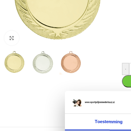
Klik om te vergroten
-
SKU
Cate
Toestemming