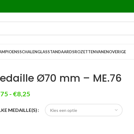
AMPIOENSSCHALEN
GLASSTANDAARDS
ROZETTEN
VANEN
OVERIGE
edaille Ø70 mm – ME.76
,75
-
€
8,25
KE MEDAILLE(S)