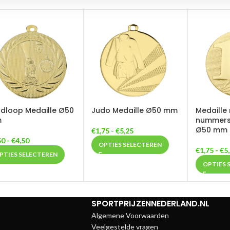
dloop Medaille Ø50
Judo Medaille Ø50 mm
Medaille
m
nummers 1
Ø50 mm
€
1,75
-
€
5,25
50
-
€
4,50
OPTIES SELECTEREN
€
1,75
-
€
5
PTIES SELECTEREN
OPTIES 
SPORTPRIJZENNEDERLAND.NL
Algemene Voorwaarden
Veelgestelde vragen