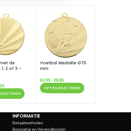
 met de
Voetbal Medaille Ø70
, 2 of 3 –
mm
€
2,95
-
€
8,85
,25
OPTIES SELECTEREN
SELECTEREN
INFORMATIE
Betaalmethoden
Bezorging en Verzendkosten