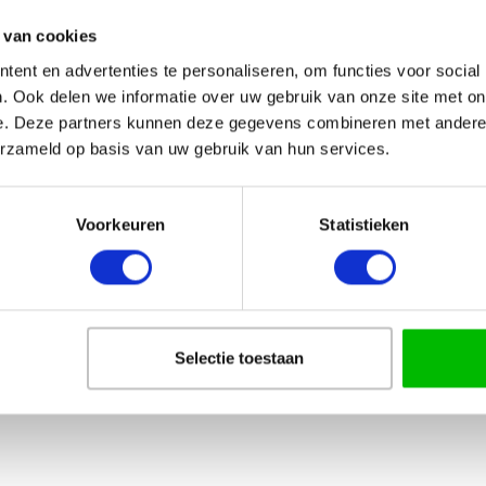
HRIJVING
AANVULLENDE INFORMATIE
VERZENDING
 van cookies
ent en advertenties te personaliseren, om functies voor social
 kan daardoor
snel geleverd
worden!
. Ook delen we informatie over uw gebruik van onze site met on
e. Deze partners kunnen deze gegevens combineren met andere i
erzameld op basis van uw gebruik van hun services.
an naar 2e, 3e enz.
Voorkeuren
Statistieken
ls bijlage.
lslint!
Selectie toestaan