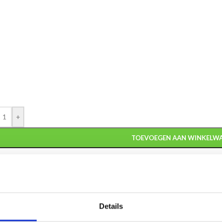
+
TOEVOEGEN AAN WINKELW
:
ME.76-Label
gorieën:
Gouden medailles
,
Grote medailles
,
Roeien medailles
,
Zilveren
Details