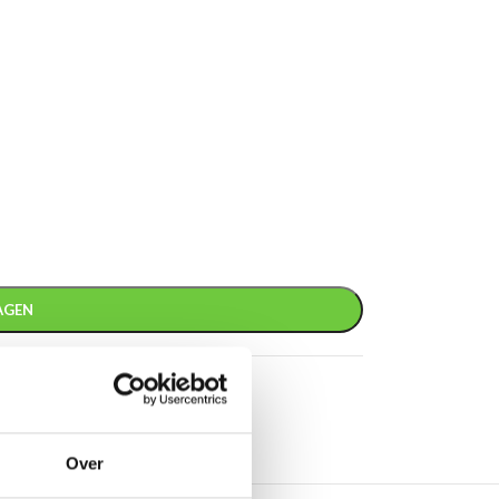
AGEN
 medailles
Over