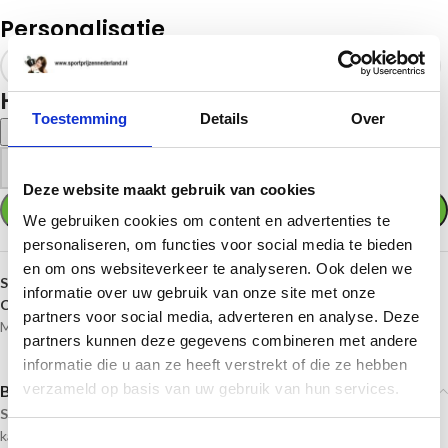
Personalisatie
Halslint
Toestemming
Details
Over
Klik hier voor uw halslint
-
+
Deze website maakt gebruik van cookies
TOEVOEGEN AAN WINKELWAGEN
We gebruiken cookies om content en advertenties te
personaliseren, om functies voor social media te bieden
en om ons websiteverkeer te analyseren. Ook delen we
SKU:
E3014-Karten
informatie over uw gebruik van onze site met onze
Categorieën:
Bronzen medailles
,
Gouden medailles
,
Medailles
,
partners voor social media, adverteren en analyse. Deze
Middelgrote medailles
,
Motor-autosport
,
Zilveren medailles
partners kunnen deze gegevens combineren met andere
informatie die u aan ze heeft verstrekt of die ze hebben
verzameld op basis van uw gebruik van hun services.
Beschrijving
Sportprijzennederland.nl
levert deze medailles direct uit voorraad. En
kan daardoor
snel geleverd
worden!
Toestemmingsselectie