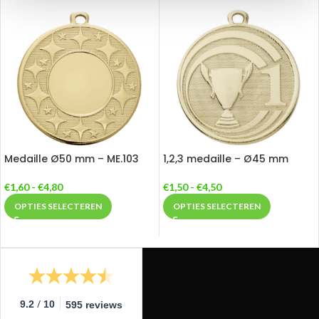
Medaille Ø50 mm – ME.103
1,2,3 medaille – Ø45 mm
€
1,60
-
€
4,80
€
1,50
-
€
4,50
OPTIES SELECTEREN
OPTIES SELECTEREN
/
9.2
10
595 reviews