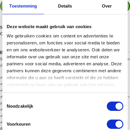
Toestemming
Details
Over
TOEVOEGEN AAN WINKELWAGEN
Deze website maakt gebruik van cookies
SKU:
PF357.2
Categorie:
Hondensport
We gebruiken cookies om content en advertenties te
personaliseren, om functies voor social media te bieden
en om ons websiteverkeer te analyseren. Ook delen we
Beschrijving
informatie over uw gebruik van onze site met onze
Sportprijzennederland.nl
levert deze prijzen direct uit voorraad. En kan
partners voor social media, adverteren en analyse. Deze
daardoor
snel geleverd
worden!
partners kunnen deze gegevens combineren met andere
✔
Hondensport
prijzen!
informatie die u aan ze heeft verstrekt of die ze hebben
✔ Geschikt voor een leuke prijsuitreiking of een ultieme waardering!
verzameld op basis van uw gebruik van hun services.
✔
Hoogte is 13 t/m 15,5 cm
✔ Heeft u veel wisselende teksten, kunt u een word bestand bijvoegen
Toestemmingsselectie
als bijlage.
Noodzakelijk
✔ Levertijd? 1-3 werkdagen of in overleg!
✔ Levering volledig gemonteerd!
✔
Gratis
graveren!
Voorkeuren
Alle prijzen zijn inclusief BTW, graveren en monteren!