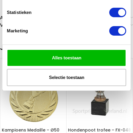
Statistieken
Aanvullende informatie
Verzending
Marketing
Je zou ook kunnen houden van …
Alles toestaan
Selectie toestaan
Kampioens Medaille – Ø50
Hondenpoot trofee – FX-048