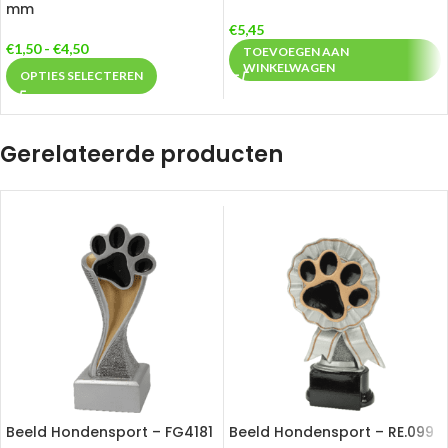
mm
€
5,45
€
1,50
-
€
4,50
TOEVOEGEN AAN
WINKELWAGEN
OPTIES SELECTEREN
Gerelateerde producten
Beeld Hondensport – FG4181
Beeld Hondensport – RE.099