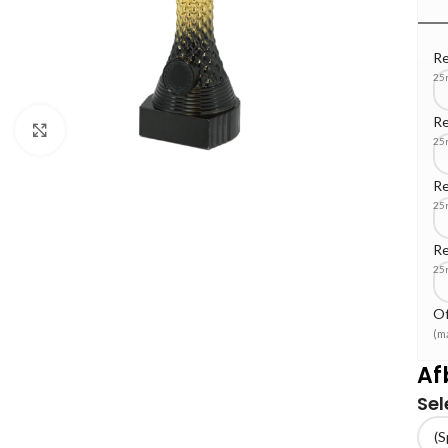
Re
25
Re
Klik om te vergroten
25
Re
25
Re
25
Of
(m
Af
Sel