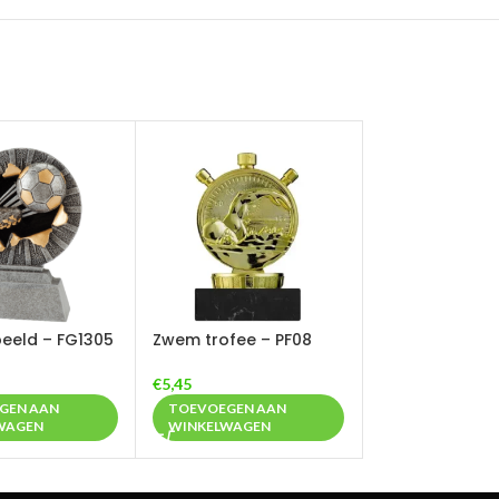
eeld – FG1305
Zwem trofee – PF08
€
5,45
GEN AAN
TOEVOEGEN AAN
WAGEN
WINKELWAGEN