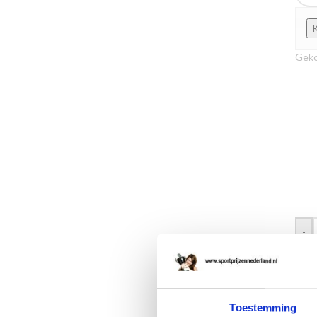
Geko
-
Toestemming
SKU