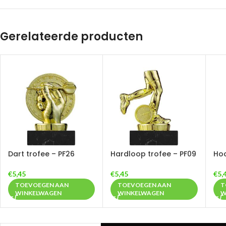
Gerelateerde producten
Dart trofee – PF26
Hardloop trofee – PF09
Hoc
€
5,45
€
5,45
€
5,
TOEVOEGEN AAN
TOEVOEGEN AAN
T
WINKELWAGEN
WINKELWAGEN
W