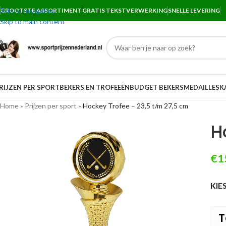
Skip to navigation
GROOTSTE ASSORTIMENT
GRATIS TEKSTVERWERKING
SNELLE LEVERING
Skip to main content
RIJZEN PER SPORT
BEKERS EN TROFEEËN
BUDGET BEKERS
MEDAILLES
K
Home
»
Prijzen per sport
»
Hockey Trofee – 23,5 t/m 27,5 cm
H
€
1
KIE
T