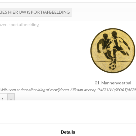
KIES HIER UW (SPORT)AFBEELDING
zen sportafbeelding
01. Mannenvoetbal
Wilt u een andere afbeelding of verwijderen. Klik dan weer op "KIES UW (SPORT)AFB
+
TOEVOEGEN AAN WINKELW
Details
:
ST.310.15-Hockey