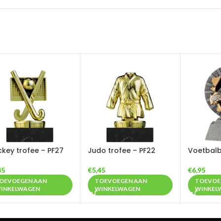
key trofee – PF27
Judo trofee – PF22
Voetbalb
45
€
5,45
€
6,95
OEVOEGEN AAN
TOEVOEGEN AAN
TOEVOE
INKELWAGEN
WINKELWAGEN
WINKEL