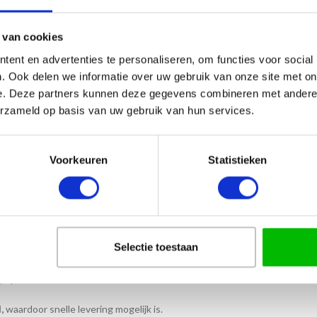
gorieën:
Hockey
,
Prijzen per sport
 van cookies
ent en advertenties te personaliseren, om functies voor social
. Ook delen we informatie over uw gebruik van onze site met on
HRIJVING
AANVULLENDE INFORMATIE
VERZENDING
e. Deze partners kunnen deze gegevens combineren met andere i
erzameld op basis van uw gebruik van hun services.
Voorkeuren
Statistieken
ag? Deze stijlvolle hockey trofee is speciaal ontworpen voor de hocke
Selectie toestaan
tstof. Hierdoor is het een nette en betaalbare prijs voor zowel jeugd- a
prijzenserie samen.
,
waardoor snelle levering mogelijk is.