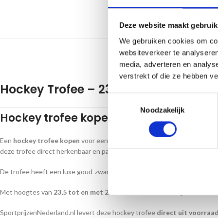
Cate
Deze website maakt gebruik
We gebruiken cookies om cont
websiteverkeer te analyseren
BESC
media, adverteren en analys
verstrekt of die ze hebben v
Hockey Trofee – 23,5 t/m 27,5 cm
Toestemmingsselectie
Noodzakelijk
Hockey trofee kopen voor uw toernooi?
Een
hockey trofee kopen
voor een hockeytoernooi, competitie of clubd
deze trofee direct herkenbaar en passend bij iedere prijsuitreiking.
De trofee heeft een luxe goud-zwarte uitstraling en is gemaakt van kuns
Met hoogtes van
23,5 tot en met 27,5 cm
stelt u eenvoudig een mooie 
SportprijzenNederland.nl levert deze hockey trofee
direct uit voorraad