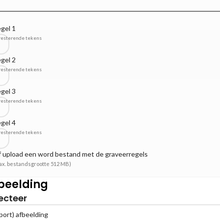
gel 1
resterende tekens
gel 2
resterende tekens
gel 3
resterende tekens
gel 4
resterende tekens
 upload een word bestand met de graveerregels
ax. bestandsgrootte 512 MB)
beelding
ecteer