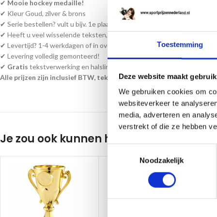
✔
Mooie hockey medaille!
✔ Kleur Goud, zilver & brons
✔ Serie bestellen? vult u bijv. 1e plaats passen wij de andere medailles a
✔ Heeft u veel wisselende teksten, kunt u een word bestand bijvoegen a
Toestemming
✔ Levertijd? 1-4 werkdagen of in overleg!
✔ Levering volledig gemonteerd!
✔
Gratis
tekstverwerking en halslint!
Deze website maakt gebruik
Alle prijzen zijn inclusief BTW, tekst en monteren!
We gebruiken cookies om cont
websiteverkeer te analyseren
media, adverteren en analys
verstrekt of die ze hebben v
Je zou ook kunnen houden van …
Toestemmingsselectie
Noodzakelijk