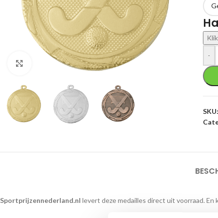
Ha
Kli
-
Klik om te vergroten
SKU
Cate
BESC
Sportprijzennederland.nl
levert deze medailles direct uit voorraad. En