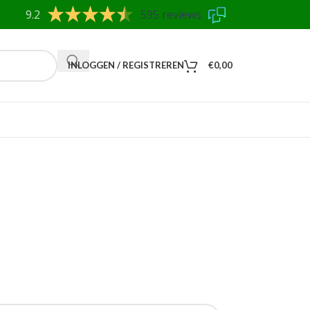
9.2
595 reviews
INLOGGEN / REGISTREREN
€
0,00