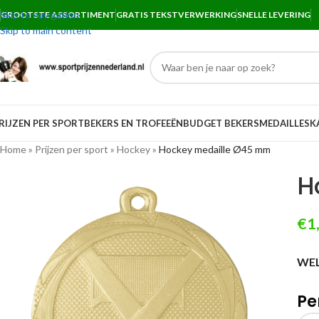
Skip to navigation
GROOTSTE ASSORTIMENT
GRATIS TEKSTVERWERKING
SNELLE LEVERING
Skip to main content
RIJZEN PER SPORT
BEKERS EN TROFEEËN
BUDGET BEKERS
MEDAILLES
K
Home
»
Prijzen per sport
»
Hockey
»
Hockey medaille Ø45 mm
H
€
1
WEL
Pe