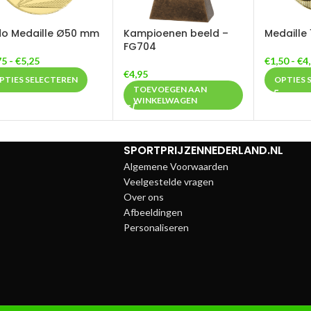
o Medaille Ø50 mm
Kampioenen beeld –
Medaille
FG704
75
-
€
5,25
€
1,50
-
€
4
€
4,95
PTIES SELECTEREN
OPTIES 
TOEVOEGEN AAN
WINKELWAGEN
SPORTPRIJZENNEDERLAND.NL
Algemene Voorwaarden
Veelgestelde vragen
Over ons
Afbeeldingen
Personaliseren