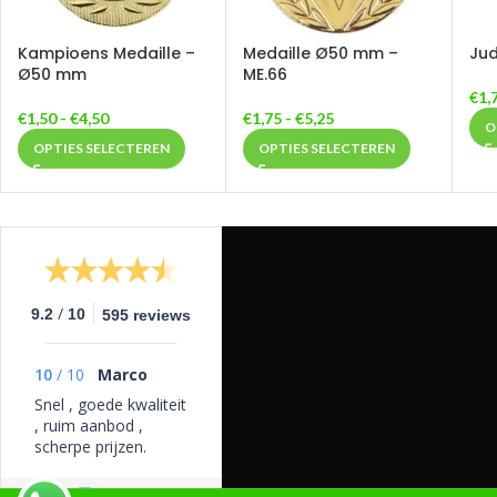
Kampioens Medaille –
Medaille Ø50 mm –
Jud
Ø50 mm
ME.66
€
1,
€
1,50
-
€
4,50
€
1,75
-
€
5,25
O
OPTIES SELECTEREN
OPTIES SELECTEREN
/
9.2
10
595 reviews
10
/
10
Marco
Snel , goede kwaliteit
, ruim aanbod ,
scherpe prijzen.
10/10