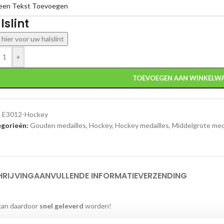
lslint
k hier voor uw halslint
+
TOEVOEGEN AAN WINKELW
:
E3012-Hockey
gorieën:
Gouden medailles
,
Hockey
,
Hockey medailles
,
Middelgrote med
HRIJVING
AANVULLENDE INFORMATIE
VERZENDING
 kan daardoor
snel geleverd
worden!