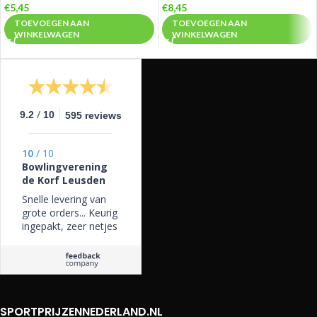
€
5,45
€
8,45
TOEVOEGEN AAN
TOEVOEGEN AAN
WINKELWAGEN
WINKELWAGEN
/
9.2
10
595 reviews
10
/
10
Bowlingverening
de Korf Leusden
Snelle levering van
grote orders... Keurig
ingepakt, zeer netjes
SPORTPRIJZENNEDERLAND.NL