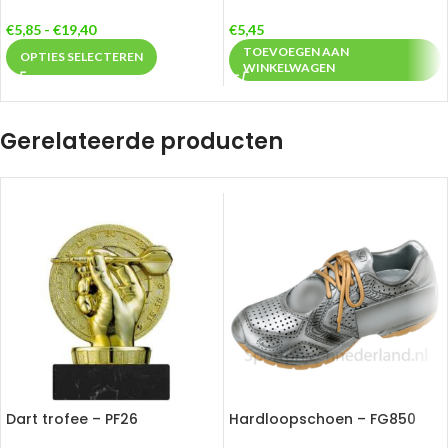
€
5,85
-
€
19,40
€
5,45
TOEVOEGEN AAN
OPTIES SELECTEREN
WINKELWAGEN
Gerelateerde producten
Dart trofee – PF26
Hardloopschoen – FG850