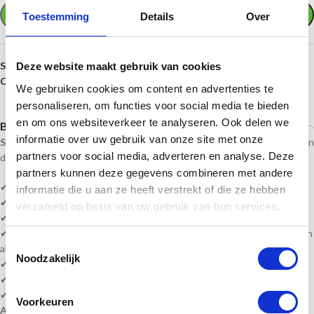
TOEVOEGEN AAN WINKELWAGEN
Toestemming
Details
Over
SKU:
PF308.1
Deze website maakt gebruik van cookies
Categorieën:
Golf
,
Prijzen per sport
We gebruiken cookies om content en advertenties te
personaliseren, om functies voor social media te bieden
en om ons websiteverkeer te analyseren. Ook delen we
Beschrijving
informatie over uw gebruik van onze site met onze
Sportprijzennederland.nl
levert deze prijzen direct uit voorraad. En kan
partners voor social media, adverteren en analyse. Deze
daardoor
snel geleverd
worden!
partners kunnen deze gegevens combineren met andere
✔
Golf
prijzen!
informatie die u aan ze heeft verstrekt of die ze hebben
✔ Geschikt voor een leuke prijsuitreiking of een ultieme waardering!
verzameld op basis van uw gebruik van hun services.
✔
Hoogte is 13 t/m 16 cm
✔ Heeft u veel wisselende teksten, kunt u een word bestand bijvoegen
Toestemmingsselectie
als bijlage.
Noodzakelijk
✔ Levertijd? 1-3 werkdagen of in overleg!
✔ Levering volledig gemonteerd!
✔
Gratis
graveren!
Voorkeuren
Alle prijzen zijn inclusief BTW, graveren en monteren!