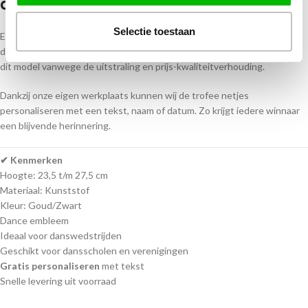
danswedstrijd
Selectie toestaan
Een mooie trofee maakt een danswedstrijd extra bijzonder. Veel
dansscholen en organisaties die een
dance trofee kopen,
kiezen voor
dit model vanwege de uitstraling en prijs-kwaliteitverhouding.
Dankzij onze eigen werkplaats kunnen wij de trofee netjes
personaliseren met een tekst, naam of datum. Zo krijgt iedere winnaar
een blijvende herinnering.
✔ Kenmerken
Hoogte: 23,5 t/m 27,5 cm
Materiaal: Kunststof
Kleur: Goud/Zwart
Dance embleem
Ideaal voor danswedstrijden
Geschikt voor dansscholen en verenigingen
Gratis personaliseren
met tekst
Snelle levering uit voorraad