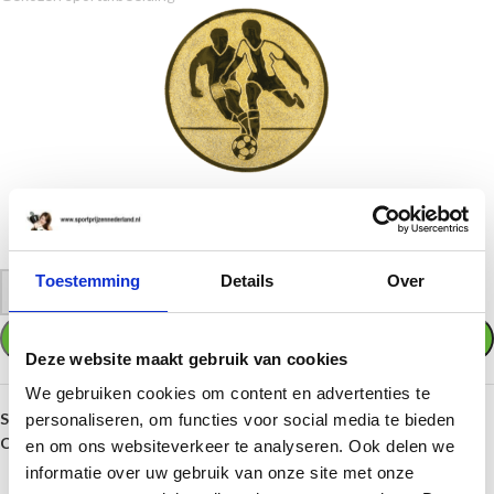
01. Mannenvoetbal
Wilt u een andere afbeelding of verwijderen. Klik dan weer op "KIES UW
(SPORT)AFBEELDING" en kies een andere afbeelding of verwijder hem
Toestemming
Details
Over
-
+
TOEVOEGEN AAN WINKELWAGEN
Deze website maakt gebruik van cookies
We gebruiken cookies om content en advertenties te
SKU:
ST.310.15-Dansen
personaliseren, om functies voor social media te bieden
Categorieën:
Dansen
,
Prijzen per sport
en om ons websiteverkeer te analyseren. Ook delen we
informatie over uw gebruik van onze site met onze