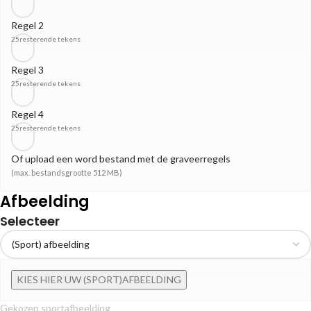
Regel 2
25
resterende tekens
Regel 3
25
resterende tekens
Regel 4
25
resterende tekens
Of upload een word bestand met de graveerregels
(max. bestandsgrootte 512 MB)
Afbeelding
Selecteer
KIES HIER UW (SPORT)AFBEELDING
Gekozen sportafbeelding