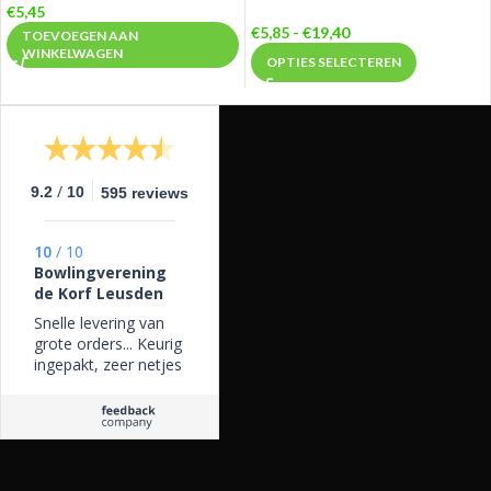
€
5,45
€
5,85
-
€
19,40
TOEVOEGEN AAN
WINKELWAGEN
OPTIES SELECTEREN
/
9.2
10
595 reviews
10
/
10
Bowlingverening
de Korf Leusden
Snelle levering van
grote orders... Keurig
ingepakt, zeer netjes