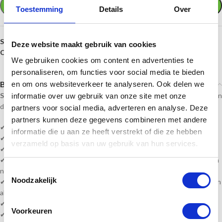
TOEVOEGEN AAN WINKELWAGEN
Toestemming
Details
Over
SKU:
pf204
Deze website maakt gebruik van cookies
Categorieën:
Basketbal
,
Prijzen per sport
We gebruiken cookies om content en advertenties te
personaliseren, om functies voor social media te bieden
Beschrijving
en om ons websiteverkeer te analyseren. Ook delen we
Sportprijzennederland.nl
levert deze prijzen direct uit voorraad. En kan
informatie over uw gebruik van onze site met onze
daardoor
snel geleverd
worden!
partners voor social media, adverteren en analyse. Deze
partners kunnen deze gegevens combineren met andere
✔
Basketbal prijzen!
informatie die u aan ze heeft verstrekt of die ze hebben
✔ Geschikt voor een leuke prijsuitreiking of een ultieme waardering!
verzameld op basis van uw gebruik van hun services.
✔
Hoogte is 16 t/m 19 cm
✔ Serie bestellen? vult u bijv. 1e plaats passen wij de andere prijzen aan
Toestemmingsselectie
naar 2e, 3e enz.
Noodzakelijk
✔ Heeft u veel wisselende teksten, kunt u een word bestand bijvoegen
als bijlage.
✔ Levertijd? 1-5 werkdagen of in overleg!
Voorkeuren
✔ Levering volledig gemonteerd!