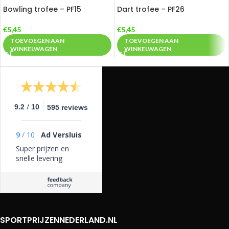
Bowling trofee – PF15
Dart trofee – PF26
€
5,45
€
5,45
TOEVOEGEN AAN
TOEVOEGEN AAN
WINKELWAGEN
WINKELWAGEN
/
9.2
10
595 reviews
9
/
10
Ad Versluis
Super prijzen en
snelle levering
SPORTPRIJZENNEDERLAND.NL