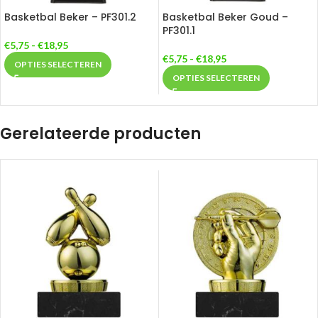
Basketbal Beker – PF301.2
Basketbal Beker Goud –
PF301.1
€
5,75
-
€
18,95
€
5,75
-
€
18,95
OPTIES SELECTEREN
OPTIES SELECTEREN
Gerelateerde producten