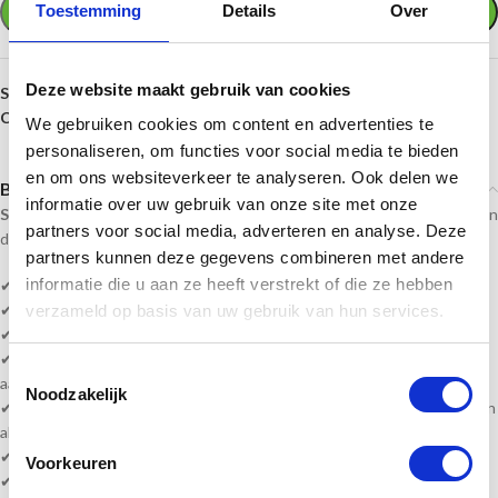
Toestemming
Details
Over
TOEVOEGEN AAN WINKELWAGEN
Deze website maakt gebruik van cookies
SKU:
pf230
Categorieën:
Badminton
,
Prijzen per sport
We gebruiken cookies om content en advertenties te
personaliseren, om functies voor social media te bieden
en om ons websiteverkeer te analyseren. Ook delen we
Beschrijving
informatie over uw gebruik van onze site met onze
Sportprijzennederland.nl
levert deze prijzen direct uit voorraad. En kan
partners voor social media, adverteren en analyse. Deze
daardoor
snel geleverd
worden!
partners kunnen deze gegevens combineren met andere
informatie die u aan ze heeft verstrekt of die ze hebben
✔
Badminton prijzen!
✔ Geschikt voor een leuke prijsuitreiking of een ultieme waardering!
verzameld op basis van uw gebruik van hun services.
✔
Hoogte is 16 t/m 19 cm
✔ Serie bestellen? vult u bijv. 1e plaats passen wij de andere medailles
Toestemmingsselectie
aan naar 2e, 3e enz.
Noodzakelijk
✔ Heeft u veel wisselende teksten, kunt u een word bestand bijvoegen
als bijlage.
✔ Levertijd? 1-5 werkdagen of in overleg!
Voorkeuren
✔ Levering volledig gemonteerd!