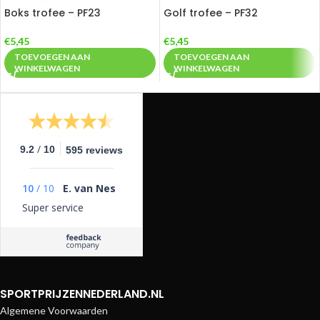
Boks trofee – PF23
Golf trofee – PF32
€
5,45
€
5,45
TOEVOEGEN AAN
TOEVOEGEN AAN
WINKELWAGEN
WINKELWAGEN
/
9.2
10
595 reviews
10
/
10
E. van Nes
Super service
SPORTPRIJZENNEDERLAND.NL
Algemene Voorwaarden