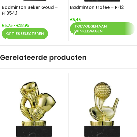
Badminton Beker Goud –
Badminton trofee – PF12
PF354.1
€
5,45
€
5,75
-
€
18,95
TOEVOEGEN AAN
WINKELWAGEN
OPTIES SELECTEREN
Gerelateerde producten