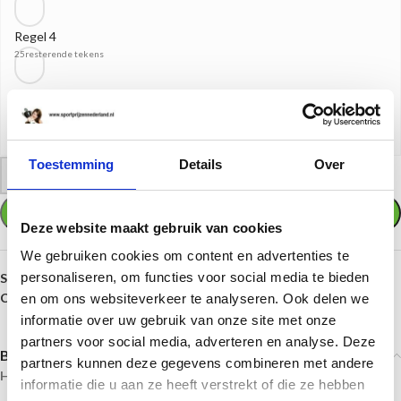
Regel 4
25
resterende tekens
Word bestand
Of load een word bestand op met uw tekst(en)
(max. bestandsgrootte 512 MB)
Toestemming
Details
Over
-
+
TOEVOEGEN AAN WINKELWAGEN
Deze website maakt gebruik van cookies
We gebruiken cookies om content en advertenties te
personaliseren, om functies voor social media te bieden
SKU:
Q165GS.01-AFS034
Categorieën:
Hockey
,
Prijzen per sport
,
Standaards
en om ons websiteverkeer te analyseren. Ook delen we
informatie over uw gebruik van onze site met onze
partners voor social media, adverteren en analyse. Deze
Beschrijving
partners kunnen deze gegevens combineren met andere
Hockey Standaard Goud – 12,5 cm
informatie die u aan ze heeft verstrekt of die ze hebben