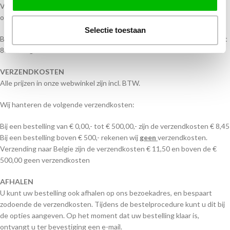
Voor de producten met eigen ontwerp, is de levertijd na goedkeuring
ontwerp.
Selectie toestaan
Besteld u Vanen houd u dan rekening met een langere levertijd +- 3 tot
8 werkdagen.
VERZENDKOSTEN
Alle prijzen in onze webwinkel zijn incl. BTW.
Wij hanteren de volgende verzendkosten:
Bij een bestelling van € 0,00,- tot € 500,00,- zijn de verzendkosten € 8,45
Bij een bestelling boven € 500,- rekenen wij
geen
verzendkosten.
Verzending naar Belgie zijn de verzendkosten € 11,50 en boven de €
500,00 geen verzendkosten
AFHALEN
U kunt uw bestelling ook afhalen op ons bezoekadres, en bespaart
zodoende de verzendkosten. Tijdens de bestelprocedure kunt u dit bij
de opties aangeven. Op het moment dat uw bestelling klaar is,
ontvangt u ter bevestiging een e-mail.