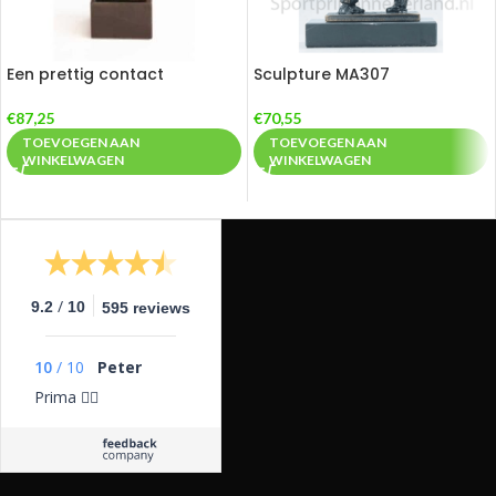
Een prettig contact
Sculpture MA307
€
87,25
€
70,55
TOEVOEGEN AAN
TOEVOEGEN AAN
WINKELWAGEN
WINKELWAGEN
/
9.2
10
595 reviews
10
/
10
Peter
Prima 👍🏼