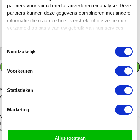
partners voor social media, adverteren en analyse. Deze
partners kunnen deze gegevens combineren met andere
informatie die u aan ze heeft verstrekt of die ze hebben
verzameld op basis van uw gebruik van hun services.
Toestemmingsselectie
Noodzakelijk
-
+
TOEVOEGEN AAN WINKELWAGEN
Voorkeuren
SKU:
sculpture-ma331
Statistieken
Categorie:
Sculptures
Marketing
Verzending
Levertijd
Standaard levertijd is bij ons 1 t/m 5 werkdagen of in overleg.
Alles toestaan