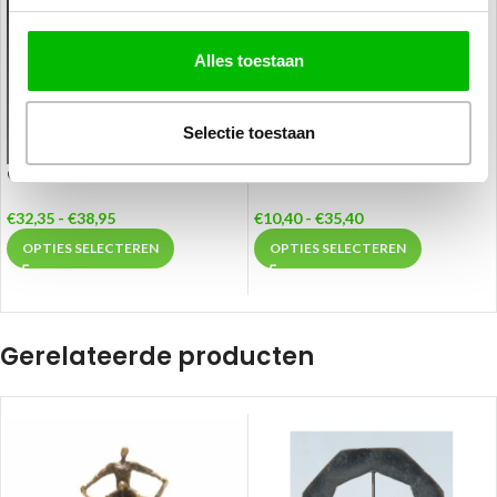
Alles toestaan
Selectie toestaan
Glas Award – W481
Judo Beker – C501-PF351.2
€
32,35
-
€
38,95
€
10,40
-
€
35,40
OPTIES SELECTEREN
OPTIES SELECTEREN
Gerelateerde producten