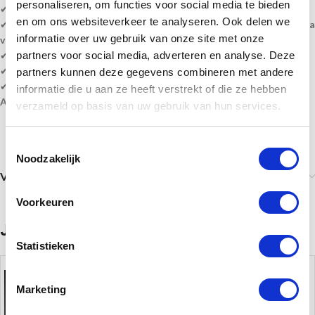
personaliseren, om functies voor social media te bieden
✔ Hoogte sculpture is
25 cm
en om ons websiteverkeer te analyseren. Ook delen we
✔
De sculpturen zijn gemaakt van een tinlegering en worden daarna
informatie over uw gebruik van onze site met onze
verbronsd.
✔ Levertijd? 1-5 werkdagen of informeer naar de mogelijkheden.
partners voor social media, adverteren en analyse. Deze
✔ Levering volledig gemonteerd!
partners kunnen deze gegevens combineren met andere
✔
Gratis
graveren!
informatie die u aan ze heeft verstrekt of die ze hebben
Alle prijzen zijn inclusief BTW, graveren en monteren!
verzameld op basis van uw gebruik van hun services.
Toestemmingsselectie
Noodzakelijk
Verzending
Voorkeuren
Je zou ook kunnen houden van …
Statistieken
Marketing