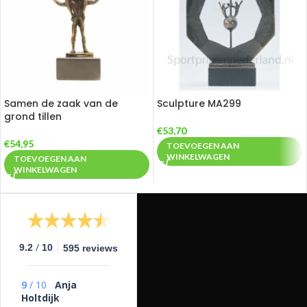
Samen de zaak van de
Sculpture MA299
grond tillen
€
53,70
€
54,95
TOEVOEGEN AAN
WINKELWAGEN
TOEVOEGEN AAN
WINKELWAGEN
/
9.2
10
595 reviews
9
/
10
Anja
Holtdijk