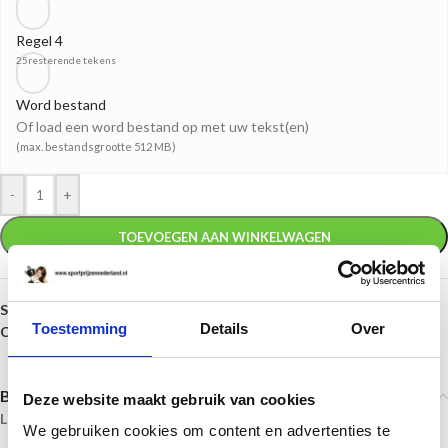
Regel 4
25
resterende tekens
Word bestand
Of load een word bestand op met uw tekst(en)
(max. bestandsgrootte 512 MB)
-
+
TOEVOEGEN AAN WINKELWAGEN
SKU:
MA00256
Toestemming
Details
Over
Categorieën:
Judo
,
Sculptures
,
Vechtsporten
Beschrijving
Deze website maakt gebruik van cookies
LUXE SCULPTURES ”Judo”
We gebruiken cookies om content en advertenties te