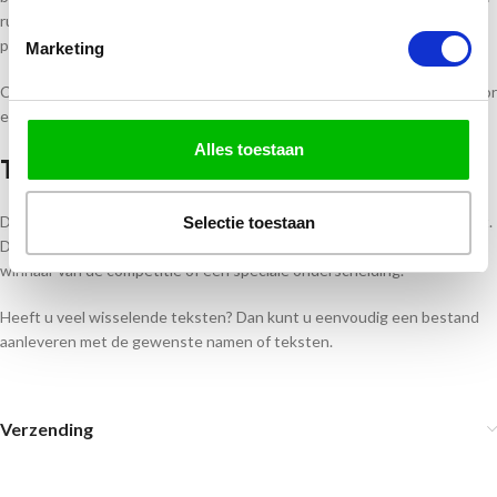
ruime voorraad kunnen wij snel leveren. Bovendien verzorgen wij het
personaliseren volledig in eigen huis.
Marketing
Combineer deze tennis trofee met bijpassende medailles of bekers voor
een complete en professionele prijsuitreiking.
Alles toestaan
Tennis Trofee Personaliseren
Deze tennis trofee is eenvoudig te voorzien van een persoonlijke tekst.
Selectie toestaan
Denk bijvoorbeeld aan de naam van het toernooi, datum, clubnaam,
winnaar van de competitie of een speciale onderscheiding.
Heeft u veel wisselende teksten? Dan kunt u eenvoudig een bestand
aanleveren met de gewenste namen of teksten.
Verzending