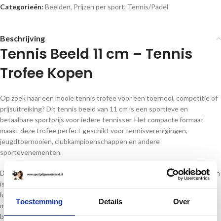
Categorieën:
Beelden
,
Prijzen per sport
,
Tennis/Padel
Beschrijving
Tennis Beeld 11 cm – Tennis
Trofee Kopen
Op zoek naar een mooie tennis trofee voor een toernooi, competitie of
prijsuitreiking? Dit tennis beeld van 11 cm is een sportieve en
betaalbare sportprijs voor iedere tennisser. Het compacte formaat
maakt deze trofee perfect geschikt voor tennisverenigingen,
jeugdtoernooien, clubkampioenschappen en andere
sportevenementen.
De trofee heeft een sportief ontwerp met tennisracket en tennisbal en
is gemaakt van hoogwaardig resin. Dit sterke materiaal zorgt voor een
luxe uitstraling en een mooie afwerking. Ideaal om te personaliseren
Toestemming
Details
Over
met een eigen tekst. Of het nu gaat om winnaar van het toernooi,
beste speler, clubkampioen of een deelnameprijs, deze tennis trofee is