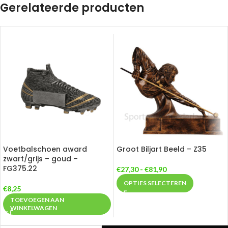
Gerelateerde producten
Voetbalschoen award
Groot Biljart Beeld – Z35
zwart/grijs – goud –
FG375.22
€
27,30
-
€
81,90
OPTIES SELECTEREN
€
8,25
TOEVOEGEN AAN
WINKELWAGEN