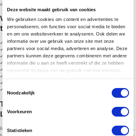
altijd een passende keuze.
Deze website maakt gebruik van cookies
Waarom kiezen voor deze tennis
We gebruiken cookies om content en advertenties te
trofee?
personaliseren, om functies voor social media te bieden
en om ons websiteverkeer te analyseren. Ook delen we
informatie over uw gebruik van onze site met onze
✔ Hoogte tennis beeld is 11 cm
partners voor social media, adverteren en analyse. Deze
✔ Materiaal: resin
partners kunnen deze gegevens combineren met andere
✔ Geschikt voor tennistoernooien en prijsuitreikingen
✔ Te personaliseren met eigen tekst
informatie die u aan ze heeft verstrekt of die ze hebben
✔ Direct uit voorraad leverbaar
verzameld op basis van uw gebruik van hun services.
✔ Snelle levering mogelijk
✔ Levering volledig gemonteerd
Toestemmingsselectie
✔ Mooie sportprijs voor jong en volwassen
Noodzakelijk
Tennis Prijzen Direct uit Voorraad
Leverbaar
Voorkeuren
Bij
Sportprijzen Nederland
bestelt u eenvoudig tennis prijzen, trofeeën,
Statistieken
bekers en medailles voor iedere competitie of evenement. Dankzij onze