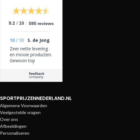
/
9.2
10
595 reviews
10
/
10
S. de Jong
Zeer nette levering
en mooie producten.
Gewoon top
SPORTPRIJZENNEDERLAND.NL
Algemene Voorwaarden
Veelgestelde vragen
Over ons
Afbeeldingen
Personaliseren