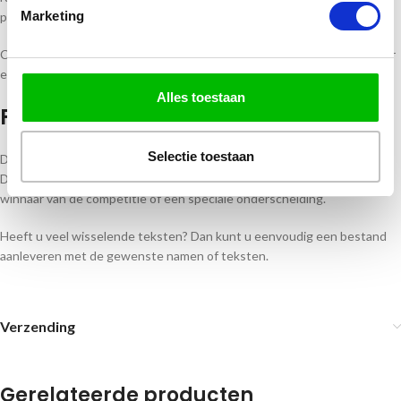
Marketing
personaliseren volledig in eigen huis.
Combineer deze padel trofee met bijpassende medailles of bekers voor
een complete en professionele prijsuitreiking.
Alles toestaan
Padel Trofee Personaliseren
Selectie toestaan
Deze padel trofee is eenvoudig te voorzien van een persoonlijke tekst.
Denk bijvoorbeeld aan de naam van het toernooi, datum, clubnaam,
winnaar van de competitie of een speciale onderscheiding.
Heeft u veel wisselende teksten? Dan kunt u eenvoudig een bestand
aanleveren met de gewenste namen of teksten.
Verzending
Gerelateerde producten