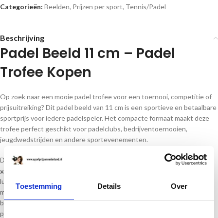
Categorieën:
Beelden
,
Prijzen per sport
,
Tennis/Padel
Beschrijving
Padel Beeld 11 cm – Padel
Trofee Kopen
Op zoek naar een mooie padel trofee voor een toernooi, competitie of
prijsuitreiking? Dit padel beeld van 11 cm is een sportieve en betaalbare
sportprijs voor iedere padelspeler. Het compacte formaat maakt deze
trofee perfect geschikt voor padelclubs, bedrijventoernooien,
jeugdwedstrijden en andere sportevenementen.
De trofee heeft een modern ontwerp met padel rackets en bal en is
gemaakt van hoogwaardig resin. Dit sterke materiaal zorgt voor een
luxe uitstraling en een mooie afwerking. Ideaal om te personaliseren
Toestemming
Details
Over
met een eigen tekst. Of het nu gaat om winnaar van het toernooi,
beste speler, kampioen van de competitie of een deelnameprijs, deze
padel trofee is altijd een passende keuze.