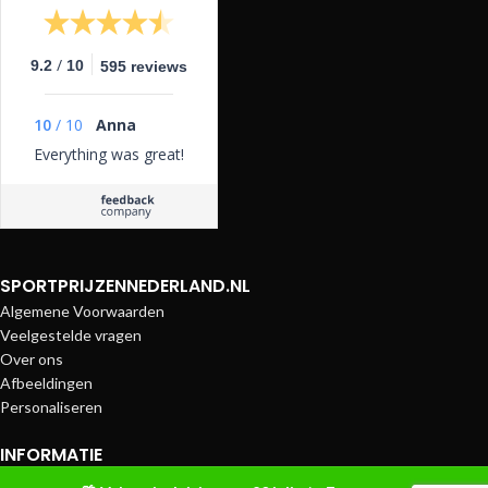
/
9.2
10
595 reviews
10
/
10
Anna
Everything was great!
SPORTPRIJZENNEDERLAND.NL
Algemene Voorwaarden
Veelgestelde vragen
Over ons
Afbeeldingen
Personaliseren
INFORMATIE
Betaalmethoden