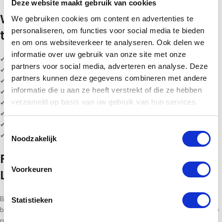
Deze website maakt gebruik van cookies
Waarom kiezen voor deze padel
We gebruiken cookies om content en advertenties te
personaliseren, om functies voor social media te bieden
trofee?
en om ons websiteverkeer te analyseren. Ook delen we
informatie over uw gebruik van onze site met onze
✔ Hoogte padel beeld is 11 cm
partners voor social media, adverteren en analyse. Deze
✔ Materiaal: resin
partners kunnen deze gegevens combineren met andere
✔ Geschikt voor padeltoernooien en prijsuitreikingen
informatie die u aan ze heeft verstrekt of die ze hebben
✔ Te personaliseren met eigen tekst
verzameld op basis van uw gebruik van hun services.
✔ Direct uit voorraad leverbaar
✔ Snelle levering mogelijk
✔ Levering volledig gemonteerd
Toestemmingsselectie
✔ Mooie sportprijs voor jong en volwassen
Noodzakelijk
Padel Prijzen Direct uit Voorraad
Voorkeuren
Leverbaar
Bij
Sportprijzen Nederland
bestelt u eenvoudig padel prijzen, trofeeën,
Statistieken
bekers en medailles voor iedere competitie of evenement. Dankzij onze
ruime voorraad kunnen wij snel leveren. Bovendien verzorgen wij het