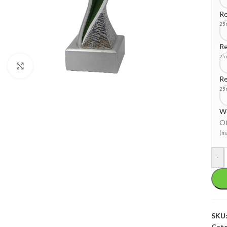
Re
25
Re
25
Klik om te vergroten
Re
25
W
Of
(m
-
SKU
Cate