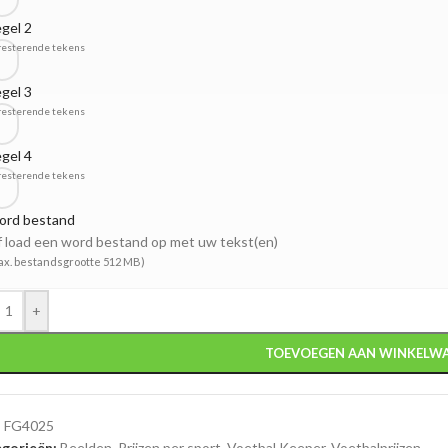
gel 2
resterende tekens
gel 3
resterende tekens
gel 4
resterende tekens
ord bestand
 load een word bestand op met uw tekst(en)
ax. bestandsgrootte 512 MB)
+
TOEVOEGEN AAN WINKELW
:
FG4025
gorieën:
Beelden
,
Prijzen per sport
,
Voetbal Keeper
,
Voetbalprijzen