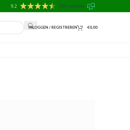
9.2
595 reviews
INLOGGEN / REGISTREREN
€
0,00