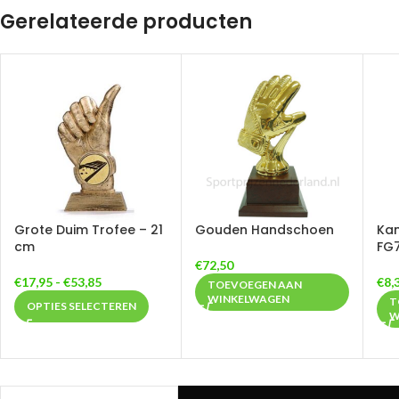
Gerelateerde producten
Grote Duim Trofee – 21
Gouden Handschoen
Kam
cm
FG
€
72,50
€
17,95
-
€
53,85
€
8,
TOEVOEGEN AAN
WINKELWAGEN
T
OPTIES SELECTEREN
W