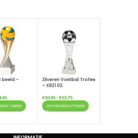
l beeld –
Zilveren Voetbal Trofee
– X821.02
4,45
€
10,45
-
€
52,75
SELECTEREN
OPTIES SELECTEREN
INFORMATIE