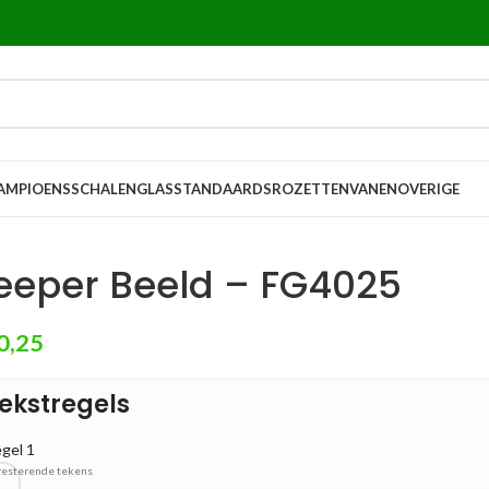
AMPIOENSSCHALEN
GLASSTANDAARDS
ROZETTEN
VANEN
OVERIGE
eeper Beeld – FG4025
0,25
ekstregels
gel 1
resterende tekens