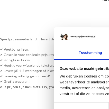
Sportprijzennederland.nl
levert deze prijzen direct uit voorraad. En k
✔
Voetbal prijzen!
Toestemming
✔ Geschikt voor een leuke prijsuitreiking of een ultieme waardering!
✔
Hoogte is 17 cm
✔ Heeft u veel wisselende teksten, kunt u een word bestand bijvoegen a
Deze website maakt gebruik
✔ Levertijd? 1-5 werkdagen of in overleg!
✔ Levering volledig gemonteerd!
We gebruiken cookies om cont
✔
Gratis
graveren!
websiteverkeer te analyseren
Alle prijzen zijn inclusief BTW, graveren en monteren!
media, adverteren en analys
verstrekt of die ze hebben v
Toestemmingsselectie