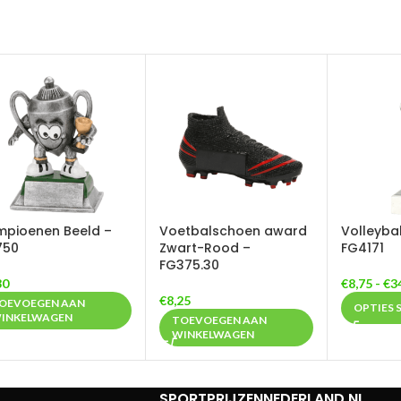
pioenen Beeld –
Voetbalschoen award
Volleyba
750
Zwart-Rood –
FG4171
FG375.30
30
€
8,75
-
€
3
€
8,25
OEVOEGEN AAN
OPTIES 
INKELWAGEN
TOEVOEGEN AAN
WINKELWAGEN
SPORTPRIJZENNEDERLAND.NL