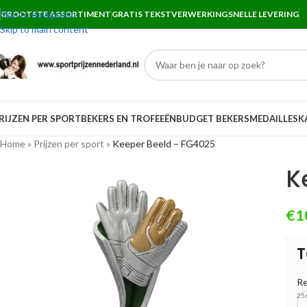
Skip to navigation
GROOTSTE ASSORTIMENT
GRATIS TEKSTVERWERKING
SNELLE LEVERING
Skip to main content
RIJZEN PER SPORT
BEKERS EN TROFEEËN
BUDGET BEKERS
MEDAILLES
K
Home
»
Prijzen per sport
»
Keeper Beeld – FG4025
K
€
1
T
Re
25