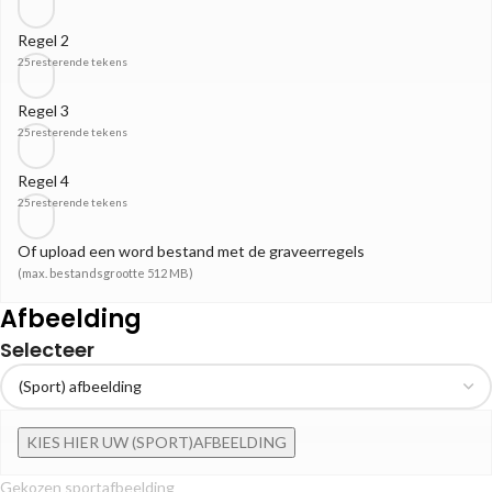
Regel 2
25
resterende tekens
Regel 3
25
resterende tekens
Regel 4
25
resterende tekens
Of upload een word bestand met de graveerregels
(max. bestandsgrootte 512 MB)
Afbeelding
Selecteer
KIES HIER UW (SPORT)AFBEELDING
Gekozen sportafbeelding