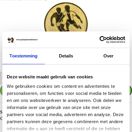
01. Mannenvoetbal
Toestemming
Details
Over
Wilt u een andere afbeelding of verwijderen. Klik dan weer op "KIES UW
(SPORT)AFBEELDING" en kies een andere afbeelding of verwijder hem
Deze website maakt gebruik van cookies
-
+
We gebruiken cookies om content en advertenties te
TOEVOEGEN AAN WINKELWAGEN
personaliseren, om functies voor social media te bieden
en om ons websiteverkeer te analyseren. Ook delen we
informatie over uw gebruik van onze site met onze
SKU:
FG701-702-703
partners voor social media, adverteren en analyse. Deze
Categorieën:
Beelden
,
Nr 1,2 & 3
partners kunnen deze gegevens combineren met andere
informatie die u aan ze heeft verstrekt of die ze hebben