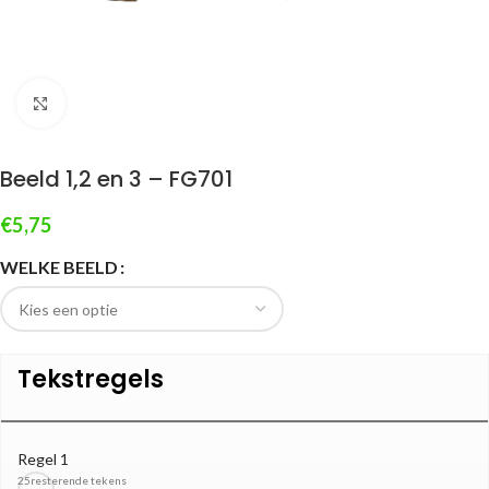
Klik om te vergroten
Beeld 1,2 en 3 – FG701
€
5,75
WELKE BEELD
Tekstregels
Regel 1
25
resterende tekens