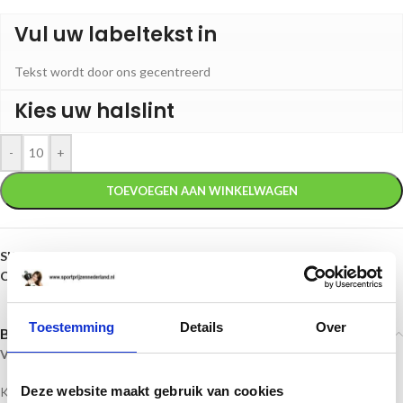
Vul uw labeltekst in
Tekst wordt door ons gecentreerd
Kies uw halslint
-
+
TOEVOEGEN AAN WINKELWAGEN
SKU:
Massa Medaille D112A
Categorie:
Massa medailles
Toestemming
Details
Over
Beschrijving
Voetbal medaille in de kleuren goud, zilver en brons – D112A
Deze website maakt gebruik van cookies
Kleur: goud, zilver, brons