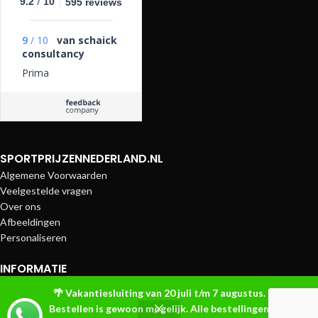
/
9.2
10
595 reviews
9
/
10
van schaick
consultancy
Prima
SPORTPRIJZENNEDERLAND.NL
Algemene Voorwaarden
Veelgestelde vragen
Over ons
Afbeeldingen
Personaliseren
INFORMATIE
Betaalmethoden
🌴 Vakantiesluiting van 20 juli t/m 7 augustus.
Bezorging en Verzendkosten
Bestellen is gewoon mogelijk. Alle bestellingen
Contact