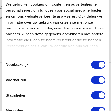
We gebruiken cookies om content en advertenties te
Doorsnede: 50 MM
personaliseren, om functies voor social media te bieden
en om ons websiteverkeer te analyseren. Ook delen we
Alleen te bestellen vanaf 10 stuks
informatie over uw gebruik van onze site met onze
partners voor social media, adverteren en analyse. Deze
Te bestellen aantal
Prijs per stuk
partners kunnen deze gegevens combineren met andere
informatie die u aan ze heeft verstrekt of die ze hebben
10 tot 99
€ 1,30
verzameld op basis van uw gebruik van hun services.
100 tot 249
€ 1,20
Toestemmingsselectie
Noodzakelijk
250 tot 499
€ 1,10
Voorkeuren
500 tot 999
€ 1,05
1000 tot 2499
€0,99
Statistieken
2500 tot 4999
€ 0,90
Marketing