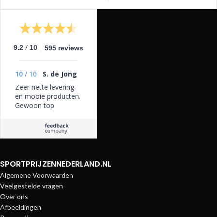
/
9.2
10
595 reviews
10
/
10
S. de Jong
Zeer nette levering
en mooie producten.
Gewoon top
SPORTPRIJZENNEDERLAND.NL
Algemene Voorwaarden
Veelgestelde vragen
Over ons
Afbeeldingen