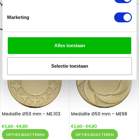
Verzending
Marketing
Je zou ook kunnen houden van …
Alles toestaan
Selectie toestaan
Medaille Ø50 mm – ME.103
Medaille Ø50 mm – ME98
€
1,60
-
€
4,80
€
1,60
-
€
4,80
OPTIES SELECTEREN
OPTIES SELECTEREN