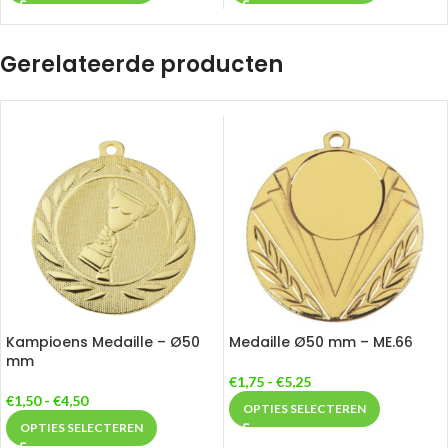
Gerelateerde producten
Kampioens Medaille – Ø50
Medaille Ø50 mm – ME.66
mm
€
1,75
-
€
5,25
€
1,50
-
€
4,50
OPTIES SELECTEREN
OPTIES SELECTEREN