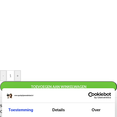
-
+
TOEVOEGEN AAN WINKELWAGEN
SKU:
BS.MI4001
Toestemming
Details
Over
Categorieën:
Bronzen medailles
,
Gouden medailles
,
Kleine medailles
,