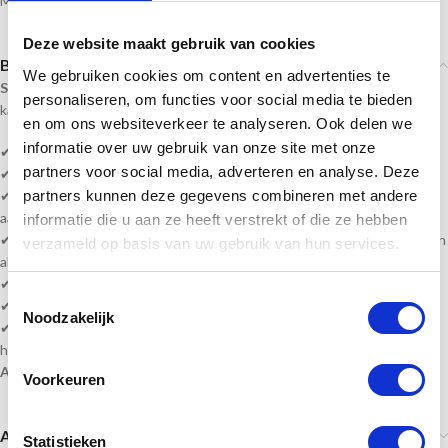
Medailles
,
Zilveren medailles
Deze website maakt gebruik van cookies
Beschrijving
We gebruiken cookies om content en advertenties te
Sportprijzennederland.nl
levert deze medailles direct uit voorraad. En
personaliseren, om functies voor social media te bieden
kan daardoor
snel geleverd
worden!
en om ons websiteverkeer te analyseren. Ook delen we
informatie over uw gebruik van onze site met onze
✔
Diameter is 4 cm
partners voor social media, adverteren en analyse. Deze
✔ Kleur Goud, zilver & brons
partners kunnen deze gegevens combineren met andere
✔ Serie bestellen? vult u bijv. 1e plaats passen wij de andere medailles
aan naar 2e, 3e enz.
informatie die u aan ze heeft verstrekt of die ze hebben
✔ Heeft u veel wisselende teksten, kunt u een word bestand bijvoegen
verzameld op basis van uw gebruik van hun services.
als bijlage.
✔ Levertijd? 1-4 werkdagen of in overleg!
Toestemmingsselectie
✔ Levering volledig gemonteerd!
Noodzakelijk
✔
Gratis
tekstverwerking Sportafbeelding/of uw eigen afbeelding en
halslint!
Alle prijzen zijn inclusief BTW, tekst en monteren!
Voorkeuren
Aanvullende informatie
Statistieken