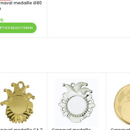
naval medaille Ø80
m
95
PTIES SELECTEREN
naval medaille CA.2
Carnaval medaille
Carnaval