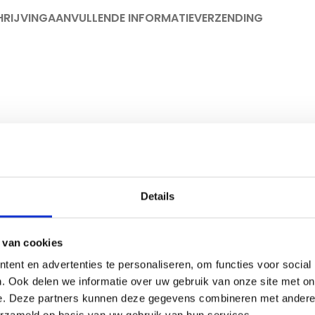
HRIJVING
AANVULLENDE INFORMATIE
VERZENDING
Prijs
€ 3,40
Details
€ 3,20
€ 3,00
 van cookies
ent en advertenties te personaliseren, om functies voor social
€ 2,85
. Ook delen we informatie over uw gebruik van onze site met on
e. Deze partners kunnen deze gegevens combineren met andere i