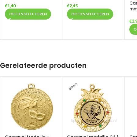
Car
€
1,40
€
2,45
m
OPTIES SELECTEREN
OPTIES SELECTEREN
€
3,
O
Gerelateerde producten
Carnaval Medaille –
Carnaval medaille CA.1
Car