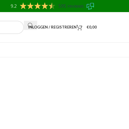
9.2
595 reviews
INLOGGEN / REGISTREREN
€
0,00