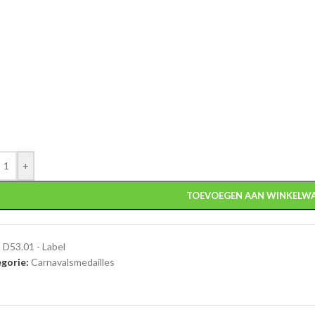
+
TOEVOEGEN AAN WINKELW
:
D53.01 - Label
gorie:
Carnavalsmedailles