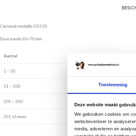
BESC
Carnaval medaille D53.01
Doorsnede 65×70 mm
Aantal
1 – 50
Toestemming
51 – 100
101 – 250
Deze website maakt gebruik
We gebruiken cookies om cont
251 of meer
websiteverkeer te analyseren
media, adverteren en analys