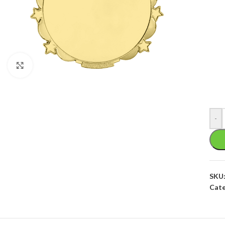
Klik om te vergroten
-
SKU
Cate