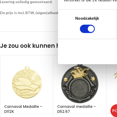
verstrekt of die ze hebben v
Levering volledig gemonteerd.
Toestemmingsselectie
De prijs is incl. BTW, (eigen)afbeelding, halslint en Tekstlabel.
Noodzakelijk
Je zou ook kunnen houden van …
Carnaval Medaille –
Carnaval medaille –
PO
D112K
D52.67