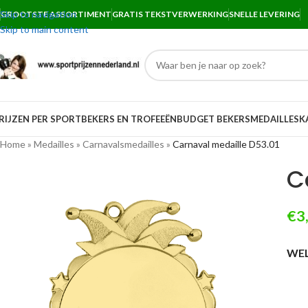
Skip to navigation
GROOTSTE ASSORTIMENT
GRATIS TEKSTVERWERKING
SNELLE LEVERING
Skip to main content
RIJZEN PER SPORT
BEKERS EN TROFEEËN
BUDGET BEKERS
MEDAILLES
K
Home
»
Medailles
»
Carnavalsmedailles
»
Carnaval medaille D53.01
C
€
3
WEL