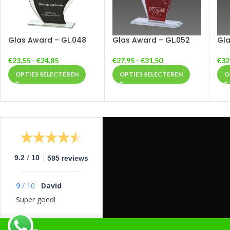
Glas Award – GL.048
Glas Award – GL.052
Gla
€
23,55
-
€
24,85
€
27,95
-
€
31,50
€
32
OPTIES SELECTEREN
OPTIES SELECTEREN
O
/
9.2
10
595 reviews
9
/
10
David
Super goed!