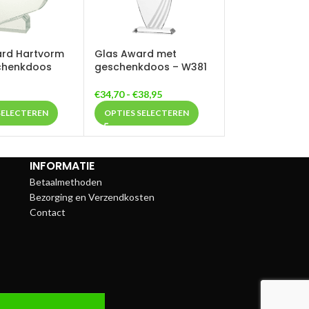
ard Hartvorm
Glas Award met
chenkdoos
geschenkdoos – W381
€
34,70
-
€
38,95
SELECTEREN
OPTIES SELECTEREN
INFORMATIE
Betaalmethoden
Bezorging en Verzendkosten
Contact