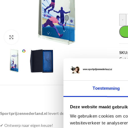
-
Klik om te vergroten
SKU
Cate
Toestemming
BESC
Deze website maakt gebruik
Sportprijzennederland.nl
levert deze
glasstandaards
direct uit voorr
We gebruiken cookies om cont
websiteverkeer te analyseren
✔ Ontwerp naar eigen keuze!