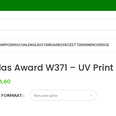
AMPIOENSSCHALEN
GLASSTANDAARDS
ROZETTEN
VANEN
OVERIGE
las Award W371 – UV Print
6,60
S FORMAAT: