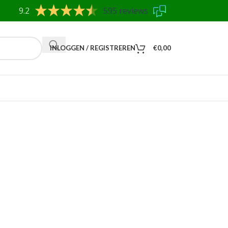
9.2
595 reviews
INLOGGEN / REGISTREREN
€
0,00