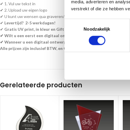
media, adverteren en analys
✔ 1. Vul uw tekst in
verstrekt of die ze hebben v
✔ 2. Upload uw eigen logo
✔ U kunt uw wensen qua graveren/ontwerp aangeven bij bestelnotities
Toestemmingsselectie
✔
Levertijd? 2-5 werkdagen!
Noodzakelijk
✔
Gratis UV print, in kleur en Giftbox!
✔ Wilt u een eerst een digitaal ontwerp ontvangen? geef dit aan al
✔ Wanneer u een digitaal ontwerp wenst te ontvangen, is de levert
Alle prijzen zijn inclusief BTW, en Glasbewerking en Giftbox!
Gerelateerde producten