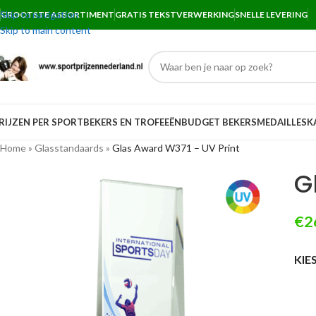
Skip to navigation
GROOTSTE ASSORTIMENT
GRATIS TEKSTVERWERKING
SNELLE LEVERING
Skip to main content
RIJZEN PER SPORT
BEKERS EN TROFEEËN
BUDGET BEKERS
MEDAILLES
K
Home
»
Glasstandaards
»
Glas Award W371 – UV Print
G
€
2
KIE