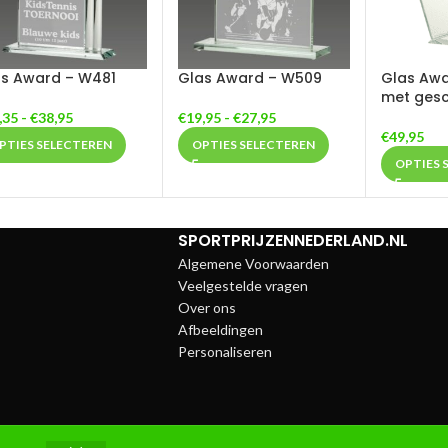
s Award – W481
Glas Award – W509
Glas Aw
met ges
,35
-
€
38,95
€
19,95
-
€
27,95
€
49,95
PTIES SELECTEREN
OPTIES SELECTEREN
OPTIES 
SPORTPRIJZENNEDERLAND.NL
Algemene Voorwaarden
Veelgestelde vragen
Over ons
Afbeeldingen
Personaliseren