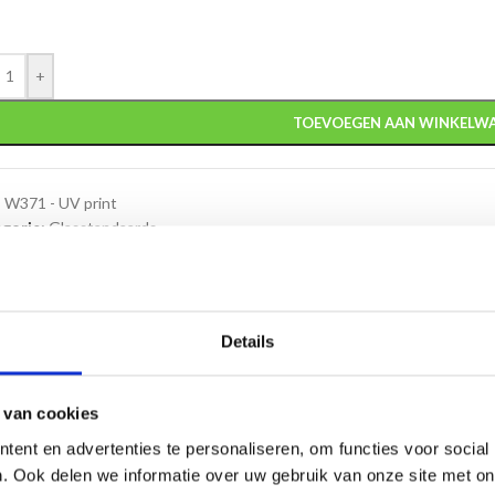
+
TOEVOEGEN AAN WINKELW
:
W371 - UV print
gorie:
Glasstandaards
Details
HRIJVING
AANVULLENDE INFORMATIE
VERZENDING
 van cookies
aad. En kan daardoor
snel geleverd
worden!
ent en advertenties te personaliseren, om functies voor social
. Ook delen we informatie over uw gebruik van onze site met on