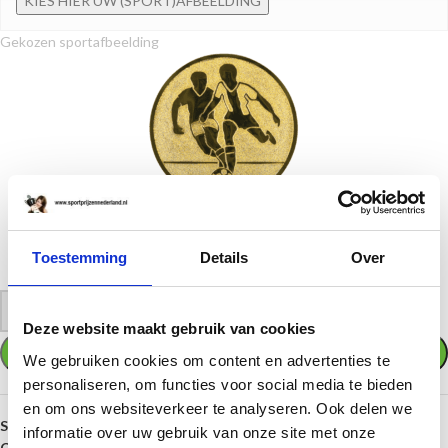
KIES HIER UW (SPORT)AFBEELDING
Gekozen sportafbeelding
01. Mannenvoetbal
Toestemming
Wilt u een andere afbeelding of verwijderen. Klik dan weer op "KIES UW
Details
Over
(SPORT)AFBEELDING" en kies een andere afbeelding of verwijder hem
-
+
Deze website maakt gebruik van cookies
TOEVOEGEN AAN WINKELWAGEN
We gebruiken cookies om content en advertenties te
personaliseren, om functies voor social media te bieden
en om ons websiteverkeer te analyseren. Ook delen we
SKU:
ET.471.02
informatie over uw gebruik van onze site met onze
Categorieën:
Bekers en trofeeën
,
Middelgrote bekers
,
Toernooi