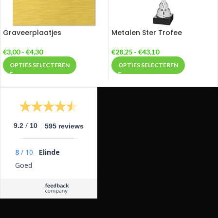
Graveerplaatjes
Metalen Ster Trofee
€
3,00
-
€
4,30
€
28,25
-
€
43,10
OPTIES SELECTEREN
OPTIES SELECTEREN
/
9.2
10
595 reviews
8
/
10
Elinde
Goed