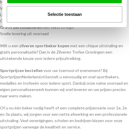
Materiaal cup: Metaal
Voet: Echt marmer
Selectie toestaan
Luxe en sportieve uitstraling
Geschikt voor iedere sport
Gratis personaliseren
met tekst of logo
Snelle levering uit voorraad
Wilt u een
zilveren sportbeker kopen
met een chique uitstraling en
gratis personalisatie? Dan is de Zilveren Trofee Groningen een
uitstekende keuze voor iedere prijsuitreiking.
Sportprijzen bestellen
voor uw toernooi of evenement? Bij
SportprijzenNederland.nl bestelt u eenvoudig en snel sportbekers,
medailles en trofeeën voor iedere sport. Dankzij onze ruime voorraad en
eigen personaliseerwerk kunnen wij snel leveren en uw prijzen precies
naar wens maken.
Of u nu één beker nodig heeft of een complete prijzenserie voor 1e, 2e
en 3e plaats, wij zorgen voor een nette afwerking en een professionele
uitstraling. Veel verenigingen, scholen en bedrijven kiezen voor onze
sportprijzen vanwege de kwaliteit en service.