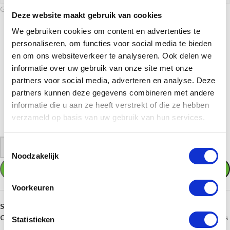
Gekozen sportafbeelding
Deze website maakt gebruik van cookies
We gebruiken cookies om content en advertenties te
personaliseren, om functies voor social media te bieden
en om ons websiteverkeer te analyseren. Ook delen we
informatie over uw gebruik van onze site met onze
partners voor social media, adverteren en analyse. Deze
partners kunnen deze gegevens combineren met andere
informatie die u aan ze heeft verstrekt of die ze hebben
01. Mannenvoetbal
verzameld op basis van uw gebruik van hun services.
Wilt u een andere afbeelding of verwijderen. Klik dan weer op "KIES UW
(SPORT)AFBEELDING" en kies een andere afbeelding of verwijder hem
Toestemmingsselectie
-
+
Noodzakelijk
TOEVOEGEN AAN WINKELWAGEN
Voorkeuren
SKU:
ET.491.15
Categorieën:
Bekers en trofeeën
,
Gouden bekers
,
Middelgrote bekers
Statistieken