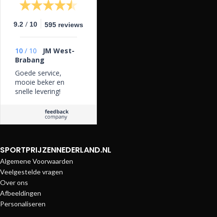
/
9.2
10
595 reviews
10
/
10
JM West-
Brabang
Goede service,
mooie beker en
snelle levering!
SPORTPRIJZENNEDERLAND.NL
Algemene Voorwaarden
Veelgestelde vragen
Over ons
Afbeeldingen
Personaliseren