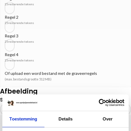
25
resterende tekens
Regel 2
25
resterende tekens
Regel 3
25
resterende tekens
Regel 4
25
resterende tekens
Of upload een word bestand met de graveerregels
(max. bestandsgrootte 512 MB)
Afbeelding
Selecteer
Toestemming
Details
Over
KIES HIER UW (SPORT)AFBEELDING