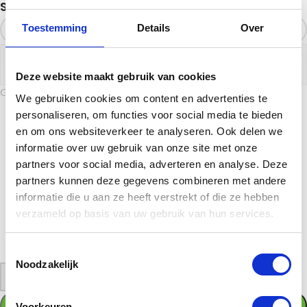
Selecteer
Toestemming
Details
Over
KIES HIER UW (SPORT)AFBEELDING
Deze website maakt gebruik van cookies
Gekozen sportafbeelding
We gebruiken cookies om content en advertenties te
personaliseren, om functies voor social media te bieden
en om ons websiteverkeer te analyseren. Ook delen we
informatie over uw gebruik van onze site met onze
partners voor social media, adverteren en analyse. Deze
partners kunnen deze gegevens combineren met andere
informatie die u aan ze heeft verstrekt of die ze hebben
verzameld op basis van uw gebruik van hun services.
01. Mannenvoetbal
Wilt u een andere afbeelding of verwijderen. Klik dan weer op "KIES UW
Toestemmingsselectie
(SPORT)AFBEELDING" en kies een andere afbeelding of verwijder hem
Noodzakelijk
-
+
TOEVOEGEN AAN WINKELWAGEN
Voorkeuren