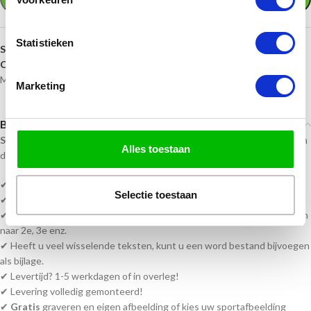
Statistieken
SKU:
ET.461.01
Categorieën:
Bekers en trofeeën
,
Budget Bekers
,
Gouden bekers
,
Middelgrote bekers
Marketing
Beschrijving
Sportprijzennederland.nl
levert deze beker direct uit voorraad. En kan
Alles toestaan
daardoor
snel geleverd
worden!
✔ Hoogte beker is
20,5 t/m 28
cm
Selectie toestaan
✔ Kleur Goud
✔ Serie bestellen? vult u bijv. 1e plaats passen wij de andere bekers aan
naar 2e, 3e enz.
✔ Heeft u veel wisselende teksten, kunt u een word bestand bijvoegen
als bijlage.
✔ Levertijd? 1-5 werkdagen of in overleg!
✔ Levering volledig gemonteerd!
✔
Gratis
graveren en eigen afbeelding of kies uw sportafbeelding