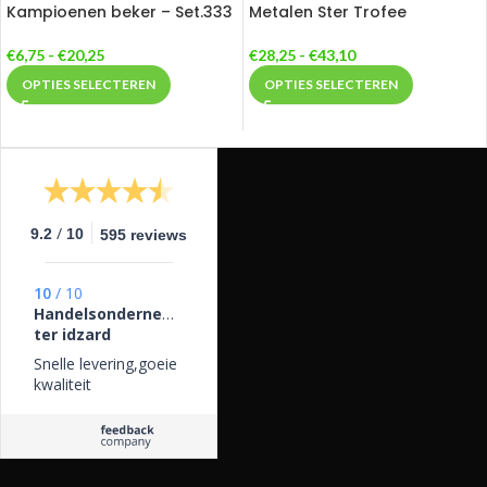
Kampioenen beker – Set.333
Metalen Ster Trofee
€
6,75
-
€
20,25
€
28,25
-
€
43,10
OPTIES SELECTEREN
OPTIES SELECTEREN
/
9.2
10
595 reviews
10
/
10
Handelsonderneming
ter idzard
Snelle levering,goeie
kwaliteit