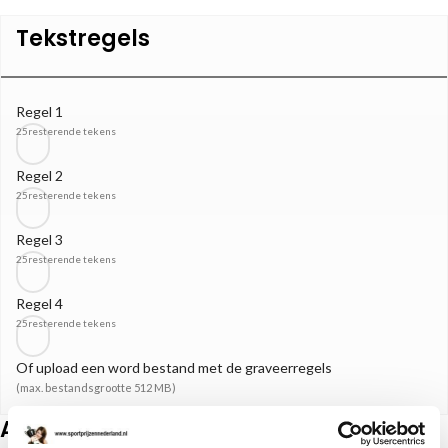
Tekstregels
Regel 1
25
resterende tekens
Regel 2
25
resterende tekens
Regel 3
25
resterende tekens
Regel 4
25
resterende tekens
Of upload een word bestand met de graveerregels
(max. bestandsgrootte 512 MB)
Afbeelding