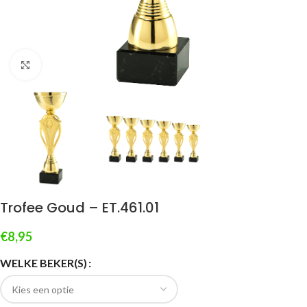
Klik om te vergroten
Trofee Goud – ET.461.01
€
8,95
WELKE BEKER(S)