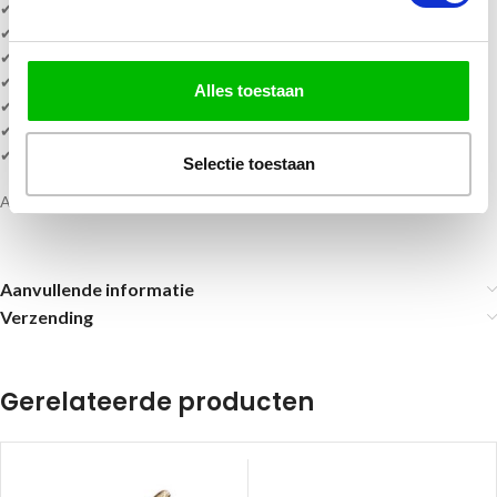
✔ Hoogte:
20,5 cm t/m 27,5 cm
✔ Kleur:
Goud
✔ Moderne, strakke vormgeving
✔
Direct uit voorraad leverbaar
Alles toestaan
✔ Inclusief
gratis personalisatie met tekst
✔ Levertijd:
1–5 werkdagen
✔ Volledig
gemonteerd
geleverd
Selectie toestaan
Alle prijzen zijn
inclusief btw, personaliseren en montage.
Aanvullende informatie
Verzending
Gerelateerde producten