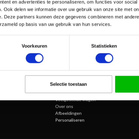
ent en advertenties te personaliseren, om functies voor social
. Ook delen we informatie over uw gebruik van onze site met on
e. Deze partners kunnen deze gegevens combineren met andere i
erzameld op basis van uw gebruik van hun services.
Voorkeuren
Statistieken
Selectie toestaan
SPORTPRIJZENNEDERLAND.NL
Algemene Voorwaarden
Veelgestelde vragen
Over ons
Afbeeldingen
Personaliseren