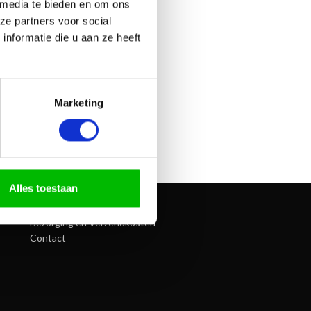
 media te bieden en om ons
ze partners voor social
nformatie die u aan ze heeft
Marketing
Alles toestaan
INFORMATIE
Betaalmethoden
Bezorging en Verzendkosten
Contact