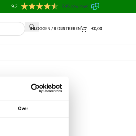
9.2
595 reviews
INLOGGEN / REGISTREREN
€
0,00
Over