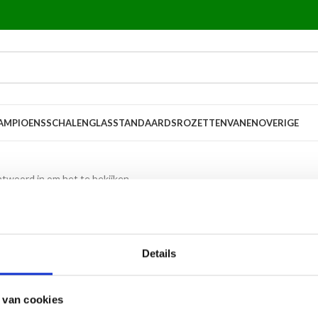
AMPIOENSSCHALEN
GLASSTANDAARDS
ROZETTEN
VANEN
OVERIGE
twoord in om het te bekijken.
Details
 van cookies