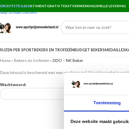
Skip to navigation
GROOTSTE ASSORTIMENT
GRATIS TEKSTVERWERKING
SNELLE LEVERING
Skip to main content
RIJZEN PER SPORT
BEKERS EN TROFEEËN
BUDGET BEKERS
MEDAILLES
K
Home
»
Bekers en trofeeën
»
DDO – NK Beker
Deze inhoud is beschermd met een wachtwoord. Voer hieronder je wach
Wachtwoord:
Toestemming
Deze website maakt gebruik