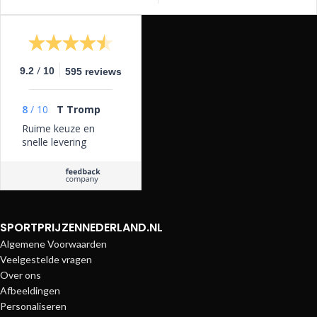
/
9.2
10
595 reviews
8
/
10
T Tromp
Ruime keuze en
snelle levering
SPORTPRIJZENNEDERLAND.NL
Algemene Voorwaarden
Veelgestelde vragen
Over ons
Afbeeldingen
Personaliseren