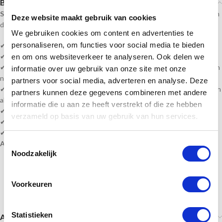
Beschrijving
Sportprijzennederland.nl
levert deze beker direct uit voorraad. En kan
Deze website maakt gebruik van cookies
daardoor
snel geleverd
worden!
We gebruiken cookies om content en advertenties te
personaliseren, om functies voor social media te bieden
✔ Hoogte beker is
15 cm
✔ Kleur goud, zilver & brons
en om ons websiteverkeer te analyseren. Ook delen we
✔ Serie bestellen? vult u bijv. 1e plaats passen wij de andere bekers aan
informatie over uw gebruik van onze site met onze
naar 2e, 3e enz.
partners voor social media, adverteren en analyse. Deze
✔ Heeft u veel wisselende teksten, kunt u een word bestand bijvoegen
partners kunnen deze gegevens combineren met andere
als bijlage.
informatie die u aan ze heeft verstrekt of die ze hebben
✔ Levertijd? 1-5 werkdagen of in overleg!
verzameld op basis van uw gebruik van hun services.
✔ Levering volledig gemonteerd!
✔
Gratis
graveren en eigen afbeelding of kies uw sportafbeelding
Toestemmingsselectie
Alle prijzen zijn inclusief BTW, graveren en monteren!
Noodzakelijk
Voorkeuren
Statistieken
Aanvullende informatie