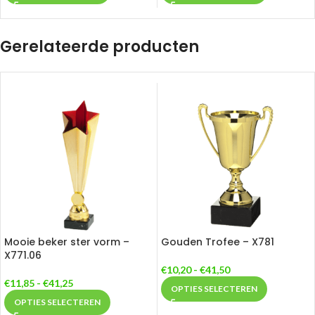
Gerelateerde producten
Mooie beker ster vorm –
Gouden Trofee – X781
X771.06
€
10,20
-
€
41,50
€
11,85
-
€
41,25
OPTIES SELECTEREN
OPTIES SELECTEREN