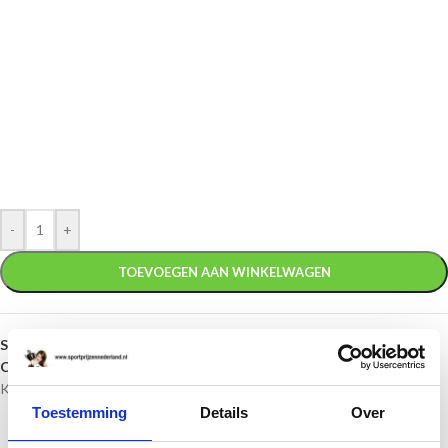
-
+
TOEVOEGEN AAN WINKELWAGEN
SKU:
Set.333
Categorieën:
Bekers en trofeeën
,
Budget Bekers
,
Gouden bekers
,
Kleine bekers
Toestemming
Details
Over