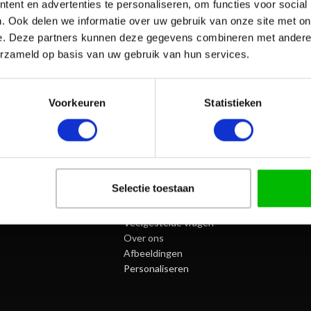
ent en advertenties te personaliseren, om functies voor social
. Ook delen we informatie over uw gebruik van onze site met on
e. Deze partners kunnen deze gegevens combineren met andere i
erzameld op basis van uw gebruik van hun services.
Voorkeuren
Statistieken
Selectie toestaan
SPORTPRIJZENNEDERLAND.NL
Algemene Voorwaarden
Veelgestelde vragen
Over ons
Afbeeldingen
Personaliseren