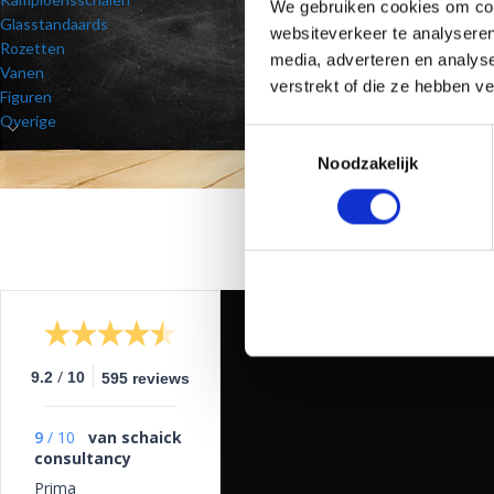
We gebruiken cookies om cont
Glasstandaards
websiteverkeer te analyseren
Rozetten
media, adverteren en analys
Vanen
verstrekt of die ze hebben v
Figuren
Overige
Toestemmingsselectie
Noodzakelijk
/
9.2
10
595 reviews
9
/
10
van schaick
consultancy
Prima