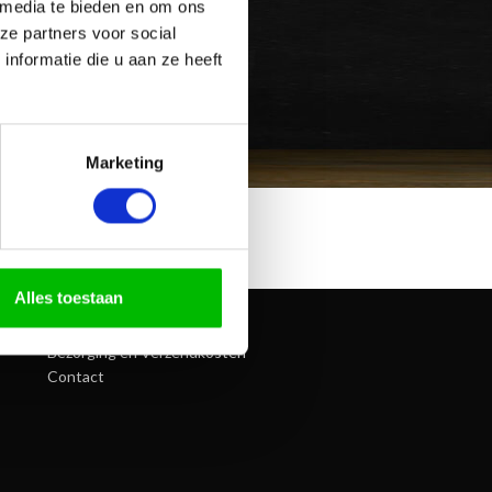
 media te bieden en om ons
ze partners voor social
nformatie die u aan ze heeft
Marketing
Alles toestaan
INFORMATIE
Betaalmethoden
Bezorging en Verzendkosten
Contact