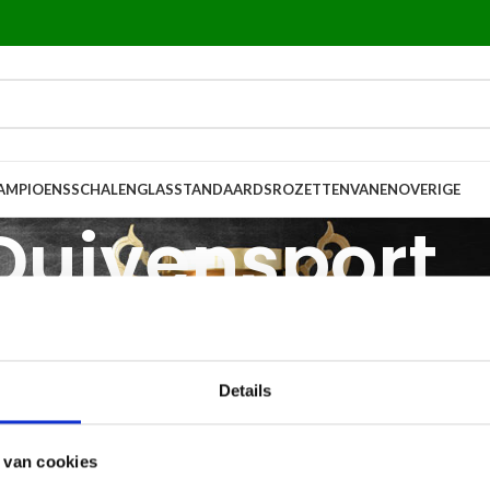
AMPIOENSSCHALEN
GLASSTANDAARDS
ROZETTEN
VANEN
OVERIGE
Duivensport
t
electie voldoen.
Details
 van cookies